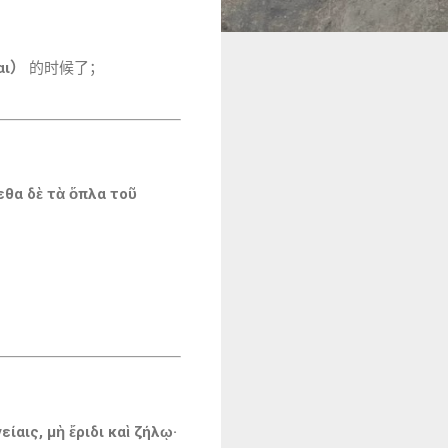
αι）
的时候了；
εθα δὲ τὰ ὅπλα τοῦ
ίαις, μὴ ἔριδι καὶ ζήλῳ·