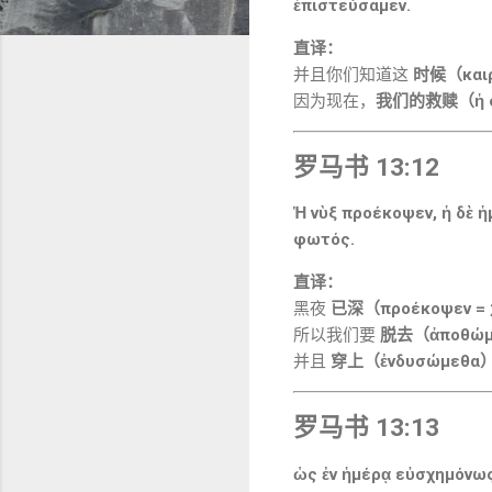
ἐπιστεύσαμεν.
直译：
并且你们知道这
时候（και
因为现在，
我们的救赎（ἡ σ
罗马书 13:12
Ἡ νὺξ προέκοψεν, ἡ δὲ 
φωτός.
直译：
黑夜
已深（προέκοψεν 
所以我们要
脱去（ἀποθώ
并且
穿上（ἐνδυσώμεθα
罗马书 13:13
ὡς ἐν ἡμέρᾳ εὐσχημόνως 