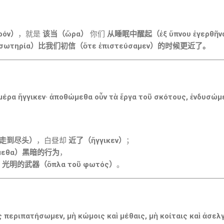
ρόν）
，就是
该当（ὥρα）
你们
从睡眠中醒起（ἐξ ὕπνου ἐγερθῆν
ωτηρία）比我们初信（ὅτε ἐπιστεύσαμεν）的时候更近了。
ἡμέρα ἤγγικεν· ἀποθώμεθα οὖν τὰ ἔργα τοῦ σκότους, ἐνδυσώμ
= 走到尽头）
，白昼却
近了（ἤγγικεν）
；
μεθα）黑暗的行为
，
）光明的武器（ὅπλα τοῦ φωτός）
。
περιπατήσωμεν, μὴ κώμοις καὶ μέθαις, μὴ κοίταις καὶ ἀσελγε