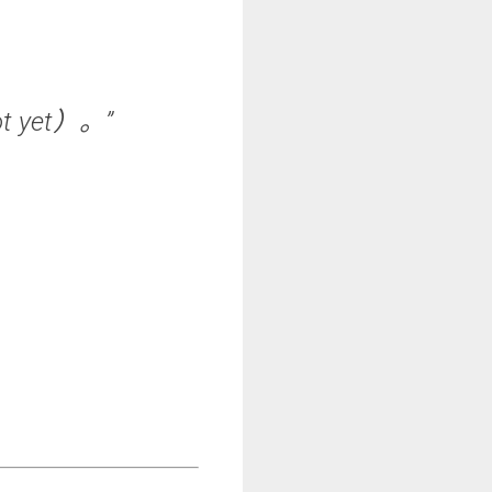
yet）。”