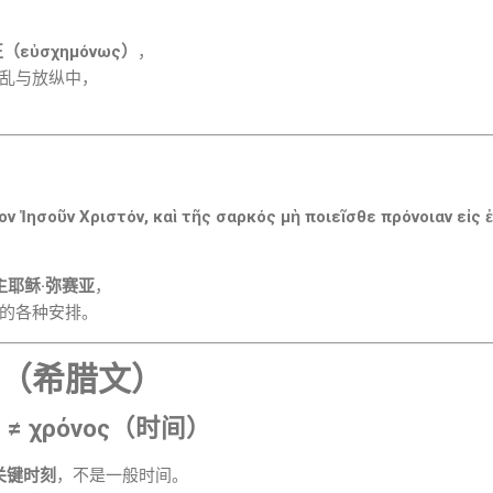
εὐσχημόνως）
，
乱与放纵中，
ον Ἰησοῦν Χριστόν, καὶ τῆς σαρκός μὴ ποιεῖσθε πρόνοιαν εἰς 
）主耶稣·弥赛亚
，
的各种安排。
（希腊文）
）≠ χρόνος（时间）
关键时刻
，不是一般时间。