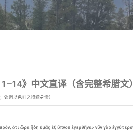
跳至主要内容
:11–14》中文直译（含完整希腊文
；强调以色列之持续身份）
αιρόν, ὅτι ὥρα ἤδη ὑμᾶς ἐξ ὕπνου ἐγερθῆναι· νῦν γὰρ ἐγγύτερ