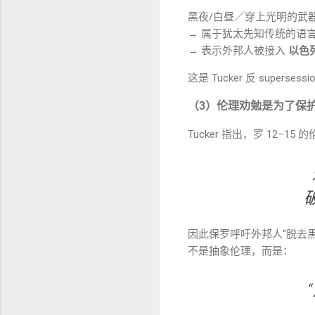
黑夜/白昼／穿上光明的武
→ 属于犹太先知传统的语
→ 表示外邦人被接入
以色
这是 Tucker 反 superse
（3）伦理劝勉是为了保
Tucker 指出，罗 12–15
因此保罗呼吁外邦人“脱去黑
不是抽象伦理，而是：