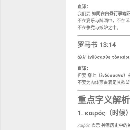
直译：
我们要
如同在白昼行事端正（
不在宴乐与醉酒中，不在淫
不在争竞与嫉妒之中。
罗马书 13:14
ἀλλʼ ἐνδύσασθε τὸν κύρι
直译：
但要
穿上（ἐνδύσασθε
不要为肉体预备满足其欲望
重点字义解析
1. καιρός（时候
καιρός
表示
神圣历史中的