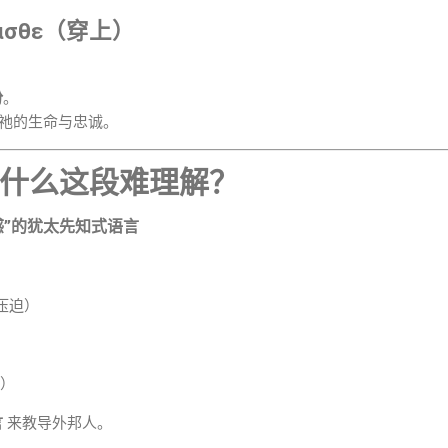
δύσασθε（穿上）
份
。
入祂的生命与忠诚。
什么这段难理解？
迫感”的犹太先知式语言
压迫）
新）
言
来教导外邦人。