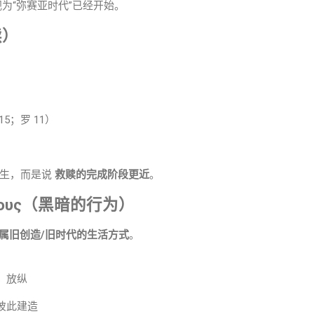
为“弥赛亚时代”已经开始。
赎）
5；罗 11）
发生，而是说
救赎的完成阶段更近
。
σκότους（黑暗的行为）
属旧创造/旧时代的生活方式
。
、放纵
彼此建造