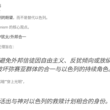
器
言
列的盼望
，而不是替代以色列。
ssionism 的核心观点。
护犹太/外邦合一
 的伦理旨在：
避免外邦信徒因自由主义、反犹倾向或放
破坏弥赛亚群体的合一与以色列的持续角色
暗”“穿上光明”，
“活出与神对以色列的救赎计划相合的身份。