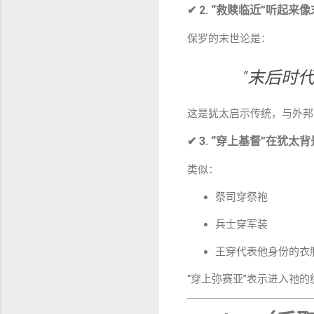
✔ 2. “救赎临近”听起
保罗的末世论是：
“末后时代
这是犹太启示传统，与外邦
✔ 3. “穿上基督”在犹太
类似：
祭司穿祭袍
兵士穿军装
王穿代表他身份的衣
“穿上弥赛亚”表示进入祂