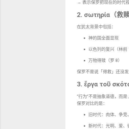
→ 表示保罗把现在的时代视
2. σωτηρία（救
在犹太背景中包括：
神的国全面显现
以色列的复兴（林前 1
万物得赎（罗 8）
保罗不是说「得救」还没
3. ἔργα τοῦ 
“行为”不是抽象道德，而是
保罗对比的是：
旧时代：肉体、争竞
新时代：光明、爱、