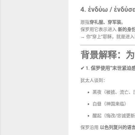
4. ἐνδύω / ἐν
原指
穿礼服、穿军装
。
保罗用它表示进入
新的身
→ 你“穿上”耶稣，就是进
背景解释：为
✔ 1. 保罗使用“末世紧
犹太人谈到：
黑夜（被掳、流亡、
白昼（神国来临）
醒起（悔改/忠诚更
保罗沿用
以色列复兴的语