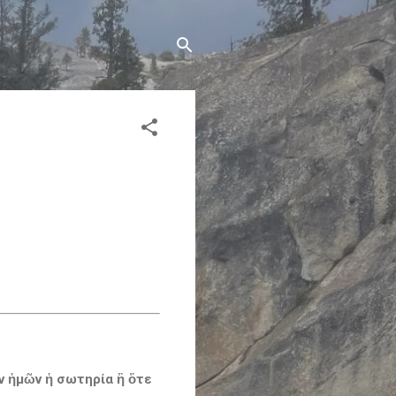
）
ον ἡμῶν ἡ σωτηρία ἢ ὅτε