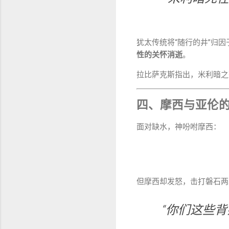
犹太传统将“随行的井”归
性的关怀消逝
。
拉比萨克斯指出，米利暗之
四、摩西与亚伦
面对缺水，神吩咐摩西：
但摩西却发怒，击打磐石两
“你们这些