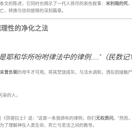
条文的陈述，它同时也揭示了一代人将尽的哀伤叙事：
米利暗的死
亡、转换与信仰旅程的深刻篇章。
越理性的净化之法
就是耶和华所吩咐律法中的律例……”（民数记19
未曾负轭
的母牛才可用。将其焚烧成灰，与活水调和，洒在因接触
污染的人，
。
）引《弥德拉士》说：“这是一条我颁布的律例，你们
无权质问
。”然而
为了理解神在人类生命、死亡与圣洁之间的教导。