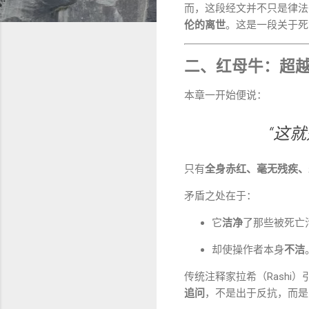
而，这段经文并不只是律法
伦的离世
。这是一段关于死
二、红母牛：超
本章一开始便说：
“这
只有
全身赤红、毫无残疾、
矛盾之处在于：
它
洁净
了那些被死亡
却使操作者本身
不洁
传统注释家拉希（Rashi
追问
，不是出于反抗，而是