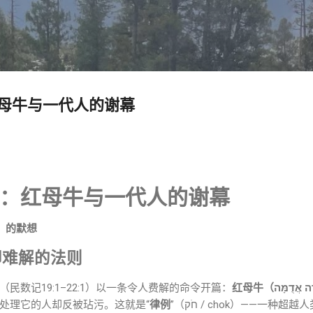
跳至主要内容
母牛与一代人的谢幕
：红母牛与一代人的谢幕
〉的默想
却难解的法则
民数记19:1–22:1）以一条令人费解的命令开篇：
处理它的人却反被玷污。这就是“
律例
”（חֹק / chok）——一种超越人类理性理解的神圣法则。然