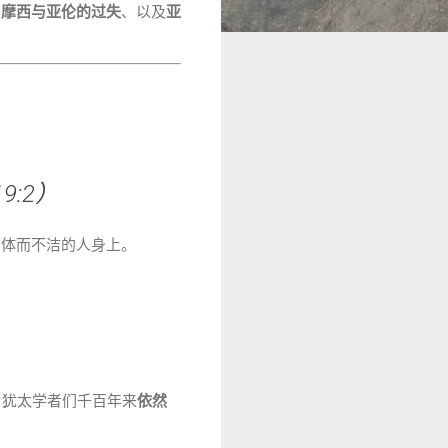
、
摩西与亚伦的过失
、以及
亚
:2）
尸体而不洁的人身上。
，犹太学者们千百年来
依然