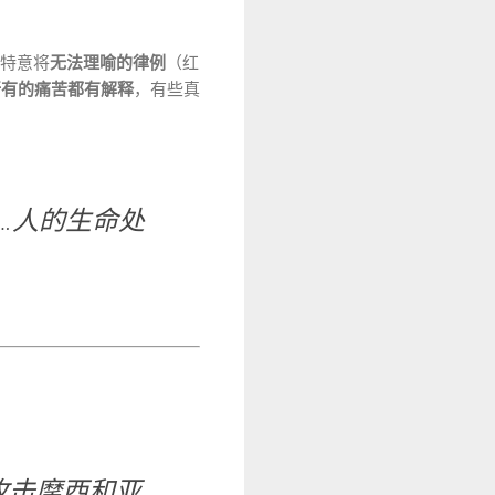
拉特意将
无法理喻的律例
（红
所有的痛苦都有解释
，有些真
…人的生命处
攻击摩西和亚