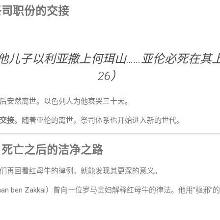
祭司职份的交接
他儿子以利亚撒上何珥山……亚伦必死在其上。”
26）
后安然离世。以色列人为他哀哭三十天。
交接
。随着亚伦的离世，祭司体系也开始进入新的世代。
：死亡之后的洁净之路
们再回看红母牛的律例，就能发现其更深的意义。
anan ben Zakkai）曾向一位罗马贵妇解释红母牛的律法。他用“驱