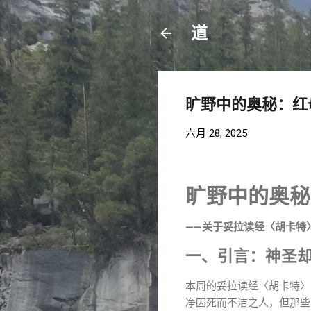
道
旷野中的奥秘：红
六月 28, 2025
旷野中的奥秘
——关于妥拉读经〈胡卡特
一、引言：神圣
本周的妥拉读经〈胡卡特〉（
净因死而不洁之人，但那些