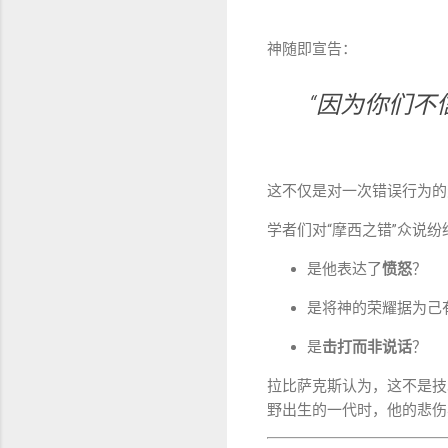
神随即宣告：
“因为你们
这不仅是对一次错误行为的
学者们对“摩西之错”众说纷
是他表达了
愤怒
？
是将神的荣耀据为己
是
击打而非说话
？
拉比萨克斯认为，这不是技
野出生的一代时，他的悲伤