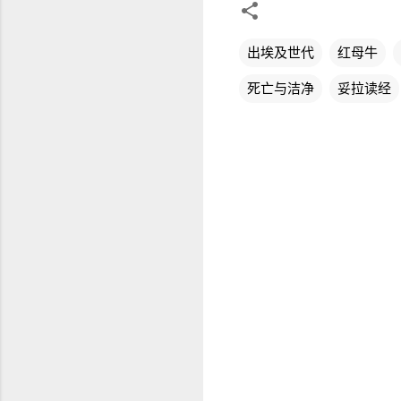
出埃及世代
红母牛
死亡与洁净
妥拉读经
评
论