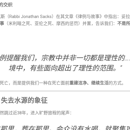
的交织
Rabbi Jonathan Sacks）在其文章《律例与故事》中指出：妥
事
（米利暗之死、亚伦之死、摩西的惩罚）并置，告诉我们：
不是
律例提醒我们，宗教中并非一切都是理性的…
境中，有些面向超出了理性的范围。”
死亡，而是提供我们一种在死亡面前
重建洁净、继续生活
的方式。
：失去水源的象征
然跳过近38年，进入旷野旅程的尾声：
在那里，葬在那里。会众没有水喝，就聚集