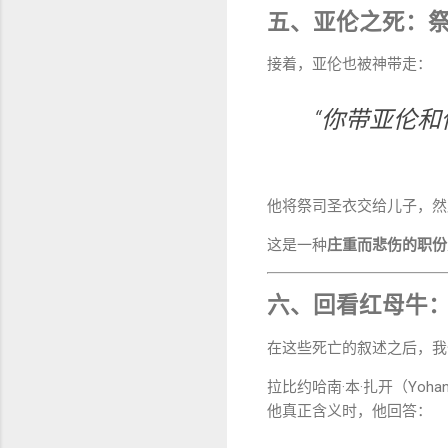
五、亚伦之死：
接着，亚伦也被神带走：
“你带亚伦和
他将祭司圣衣交给儿子，然
这是一种
庄重而悲伤的职份
六、回看红母牛
在这些死亡的叙述之后，我
拉比约哈南·本·扎开（Yoh
他真正含义时，他回答：