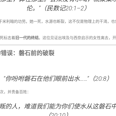
伦。”（民数记20:1–2）
因于米利暗的功劳。她一死，水源也断裂，这不仅是物理上的干渴，也
死标志着
旧一代的终结
。这位见证出埃及与西奈启示的女性离去，
的错误：磐石前的破裂
“你吩咐磐石在他们眼前出水……”（20:8）
次，并责备百姓：
背叛的人，难道我们能为你们使水从这磐石中
（20:10）