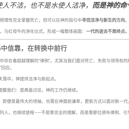
使人不洁，也不是水使人洁净，
而是神的命
用理性完全掌握死亡，但可以在神的指引中
寻找洁净与新生的方向
，与红母牛的净化仪式，形成一幅整体画面：
一代的逝去不是终点
秘中信靠，在转换中前行
中存在着超越理解的“律例”。尤其当我们面对死亡、失败与领导权
”回应。
失落中，神提供洁净与新起点。
提醒我们：恩典虽过往，神的工作仍继续。
：即便是最伟大的领袖，也需在神面前谦卑，更新方式以面对新一代
列人，也继续旅程——不是靠完全的理解，而是靠那位颁布律例、引