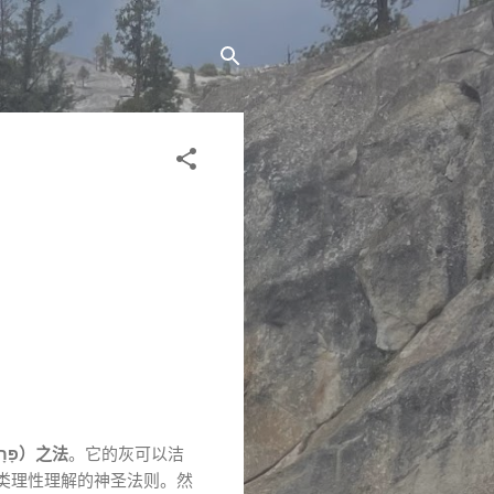
红母牛（פָּרָה אֲדֻמָּה）之法
。它的灰可以洁