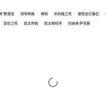
旷野漂流
领导转换
律例
米利暗之死
摩西击打磐石
亚伦之死
犹太传统
犹太释经学
约纳单·萨克斯