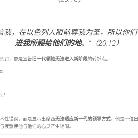
不信我，在以色列人眼前尊我为圣，所以你们
进我所赐给他们的地
。”（20:12）
惩罚，更是宣告
旧一代领袖无法进入新阶段
的转折点。
纭：
有？
术性错误，而是显示出摩西
无法适应新一代的领导方式
。他是一位
与疲惫使他与他们的心灵产生隔阂。