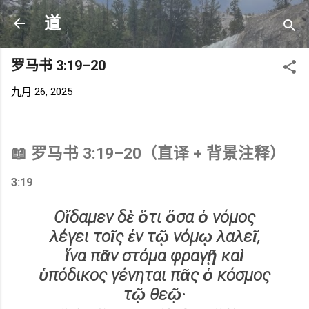
跳至主要内容
道
罗马书 3:19–20
九月 26, 2025
📖 罗马书 3:19–20（直译 + 背景注释）
3:19
Οἴδαμεν δὲ ὅτι ὅσα ὁ νόμος
λέγει τοῖς ἐν τῷ νόμῳ λαλεῖ,
ἵνα πᾶν στόμα φραγῇ καὶ
ὑπόδικος γένηται πᾶς ὁ κόσμος
τῷ θεῷ·