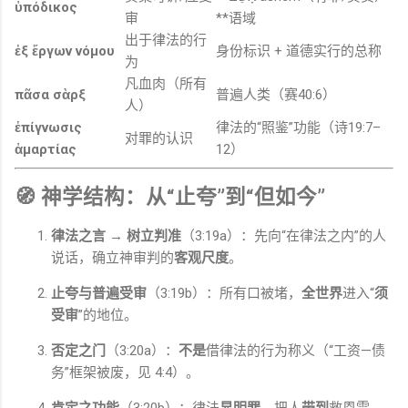
ὑπόδικος
审
**语域
出于律法的行
ἐξ ἔργων νόμου
身份标识 + 道德实行的总称
为
凡血肉（所有
πᾶσα σὰρξ
普遍人类（赛40:6）
人）
ἐπίγνωσις
律法的“照鉴”功能（诗19:7–
对罪的认识
ἁμαρτίας
12）
🧭 神学结构：从“止夸”到“但如今”
律法之言 → 树立判准
（3:19a）：先向“在律法之内”的人
说话，确立神审判的
客观尺度
。
止夸与普遍受审
（3:19b）：所有口被堵，
全世界
进入“
须
受审
”的地位。
否定之门
（3:20a）：
不是
借律法的行为称义（“工资—债
务”框架被废，见 4:4）。