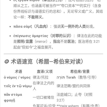
顺从之工，也涵盖可被当作**“夸口资本”**的实行（含身
份界线标识与道德实行的总和）。无论窄义或广义，其结
论一样：
不能称义
。
πᾶσα σὰρξ（凡血肉）
：强调
无一例外的人类
处境。
ἐπίγνωσις ἁμαρτίας（对罪的认识）
：律法在此的功能
是
照明/显露
（mirror），
指出
不是
医治
；医治将在 3:21
起由“但如今”之福音展开。
🪙 术语速览（希腊—希伯来对读）
术语
直译/义项
希伯来/背景
ὁ νόμος / νόμος
律法/托拉
תּוֹרָה Torah
（教导/引导）
在律法之内的
τοῖς ἐν τῷ νόμῳ
律法范畴/盟约共同体
人
πᾶν στόμα
法庭缄口；止夸（对照
一切口被堵住
φραγῇ
3:27）
负案可诉/应受
**אָשֵׁם ashem（有罪/负责）