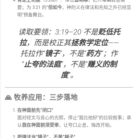
肯定之功能
（3:20b）：律法
显明罪
，把人
带到
救恩需
要；为 3:21 的“
但如今
，神的义在律法和先知之外已经显
明”预备舞台。
读取要领：3:19–20 不是
贬低托
拉
，而是校正其
拯救学定位
——
托拉作“
镜子
”，不是“
药方
”；作
“
止夸的法庭
”，不是“
赚义的制
度
”。
🙏 牧养应用：三步落地
在神面前先“闭口”
面对经文与良心的光照，停止“我比他好”的比较叙事；承
认
我在神面前须受审
，让夸口止息，悔改开始。
把律法当“镜子”，不是“梯子”