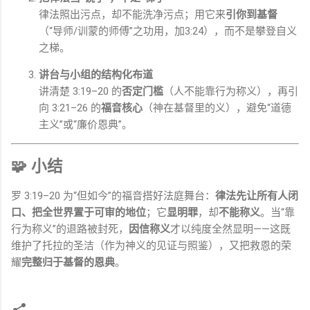
律法照出污点，却不能洗净污点；用它来
引你到基督
（“导师/训蒙的师傅”之功用，加3:24），而不是攀登自义
之梯。
讲台与小组的结构化布道
讲清楚 3:19–20 的
否定门槛
（人不能靠行为称义），再引
向 3:21–26 的
福音核心
（神在基督里的义），避免“道德
主义”或“廉价恩典”。
🧩 小结
罗 3:19–20 为“但如今”的福音搭好法庭舞台：
律法先让所有人闭
口、把全世界置于可审的地位
；它
显明罪
，却
不能称义
。当“靠
行为称义”的退路被封死，
因信称义
才以纯度全然显明——这既
维护了托拉的圣洁（作为神义的见证与照鉴），又把救恩的荣
耀
完整归于基督的恩典
。