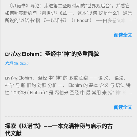
《以诺书》导论：走进第二圣殿时期的“世界观后台”，并看它
中活出“圣洁”。圣洁不仅是内心态度，更是生活方式。 二、献
如何照亮新约与〈创世记〉6章 一、这本“以诺书”是什么？ 通常
祭制度：与神相交的通道 前七章详细描述五种祭： 燔祭
所说的“以诺书”指 《一以诺书》（1 Enoch） ——由多卷文本构
（olah）：全然献上，象征奉献与赎罪； 素祭 （minchah）：
成的犹太启示文学合集，成书于 第二圣殿时期 （约公元前3—1
感恩的麦祭，象征生活之献； 平安祭 （shelamim）：人与神
世纪），虽不在犹太/基督教主流正典之内（ 埃塞俄比亚正教
阅读全文
团契的象征； 赎罪祭 （chatat）：针对无意之罪的遮盖； 赎愆
视为正典），却在耶稣与使徒的时代 影响极大 。完整文本以
祭 （asham）：针对特定罪行的赔偿与赎回。 这些制度不是单
吉兹语（埃塞俄比亚语） 保存， 死海古卷 出土了多份 阿拉姆
纯宗教仪式，而是 神提供给罪人恢复关系的方式 。 希伯来文
אֱלֹהִים Elohim：圣经中“神”的多重面貌
语 残卷，另有 希腊文 片段，显示其广泛流传。 《一以诺书》
“כפר”（kaphar）意为“遮盖、和解”，显示出神主动设立机制使
六月 08, 2025
大体由五部分组成（作者与年代各异）： 《守望者之书》（1–
祂的子民得洁净并维系同在。 三、祭司制度与敬拜秩序 亚伦与
36） ：叙述堕落天使“ 守望者 ”（Aram. ʿîrîn ，参但4）与人女
他的子孙被设立为祭司，是以色列人与神之间的中保。《利未
אֱלֹהִים Elohim： 圣经 中“ 神” 的 多重 面貌 —— 语 义、 语法、
通婚、巨人（尼非利人）的出现，以及神对其囚禁与审判。
记》强调他们的洁净、服饰、行为都必须与神的圣洁相称。 祭
神学 与 新 旧约 对照 分析 一、 Elohim 的 基本 含义 与 语法 特
《比喻/相似喻之书》（37–71） ：频繁出现“ 那位人子/拣选
司是 圣所的看守者、律法的教导者与百姓的代求者 。他们的失
性 “ אֱלֹהִים ( Elohim) ” 是 希伯来 圣经 中 最 常用 来 指“ 神” 的
者/义者 ”，刻画末世审判与王权。 《天文之书》（72–82） ：
败（如拿答与亚比户擅献凡火）立刻带来神的审判（利10
词汇， 其词 根 是 אֵל ( El) ， 意思 为“ 能力 者” 或“ 有权 柄
阐释**364日“以诺历”**与天体秩序。 《梦异之书》（83–90）
章），显示敬拜的严肃性。 四、洁净与不洁：属灵与社会的界
者”。 ✦ 语法 现象： Elohim 是 一个 复数 形式 （“- im” 后
阅读全文
：以异象回顾以色列史并预示末世。 《以诺书信》（91–108）
限 第11–15章讲述关于食物、疾病（如大麻风）、体液等“洁净
缀）， 但 常 与 单数 动词 搭配 使用， 表示 独 一 真神（ 如 创
：智慧训诫、“祸哉”、义人与恶人的结局等。 提示：另有《二
与不洁”的律例。其目的不是为了迷信或隔离，而是建立 圣洁与
世 记 1: 1）； 在 其他 语 境 中也 可 用于 复数 意义， 如 指 多
以诺书》（斯拉夫文）与《三以诺书》（希伯来文），属更晚
秩序感 ，帮助以色列人活在神的同在中。 “洁净”不是等同于“无
探索《以诺书》——一本充满神秘与启示的古
神、 属 灵 存在、 审判 官 等； 因此， 需 借助 上下文 判断 语
期以诺传统，不等同于《一以诺书》。 二、为什么重要？——
罪”，而是不妨碍与神交往的状态。圣所是神居住之地，进入必
代文献
义 和 神学 定位 。 二、 希伯来 圣经 中 Elohim 的 主要 用法 与