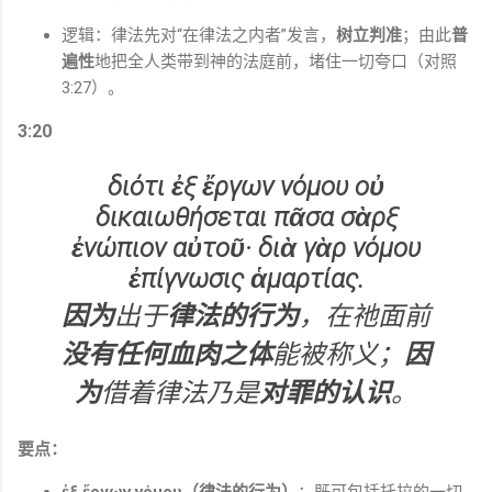
逻辑：律法先对“在律法之内者”发言，
树立判准
；由此
普
遍性
地把全人类带到神的法庭前，堵住一切夸口（对照
3:27）。
3:20
διότι ἐξ ἔργων νόμου οὐ
δικαιωθήσεται πᾶσα σὰρξ
ἐνώπιον αὐτοῦ· διὰ γὰρ νόμου
ἐπίγνωσις ἁμαρτίας.
因为
出于
律法的行为
，在祂面前
没有任何血肉之体
能被称义；
因
为
借着律法乃是
对罪的认识
。
要点：
ἐξ ἔργων νόμου（律法的行为）
：既可包括托拉的一切