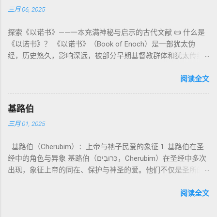
它是新约作者与读者共享的“语境词典” 1）新约中的直接/间接
须经过象征性与礼仪性的预备。 五、赎罪日与神同居的中心 第
三月 06, 2025
示例 分类 类型 用法 说明 示例 经文 含义 1. 真神 指 以色列 的
呼应 犹大书14–15 几乎逐字引 1 Enoch 1:9（“主带着千万圣者
16章描述每年一次的“赎罪日”（Yom Kippur），大祭司进入至
独 一 真神 创 1: 1 独 一 真神（ The God） 2. 假 神 外 邦 民族
降临审判众人”）； 犹6、彼后2:4 关于“犯罪天使被拘禁”与以诺
圣所，用血为圣所与百姓遮罪。 这是整卷《利未记》的神学中
探索《以诺书》——一本充满神秘与启示的古代文献 📜 什么是
所 崇拜 的 神祇 出 20: 3 假 神/ 偶像（ gods） 3. 属 灵 存在
的“深渊囚禁”叙事共振。 彼后2:4 用“ 他他路斯 （Tartarus）”指
心： 神愿意居住在人中间； 罪必须被遮盖才能维持这同在；
《以诺书》？ 《以诺书》（Book of Enoch）是一部犹太伪
神 的 众 子、 天使、 神圣 议会 成员 诗 82: 1, 申 32: 8– 9
天使囚禁之所，贴近以诺传统语境。 福音书/启示录 中的“ 人子
神主动提供遮罪之道（两个祭牲，特别是“为耶和华”的与“归于
经，历史悠久，影响深远，被部分早期基督教群体和犹太传统
神圣 存在（ divine beings） 4. 法官 被 委托 施行 神 审判者 出
来临与天使同来、坐在荣耀宝座审判列国 ”（太24–25；启1、
亚撒泻勒”的）。 这预表...
所珍视。它以圣经中的以诺（Enoch）——亚当的七世孙、挪亚
22: 8– 9， 诗 82: 6 法官（ judges），可能是神圣议会成员 5. 神
14、19）与《比喻之书》的“人子”母题同一语义场。 恶灵/污鬼
的曾祖父——的名义写成，包含大量关于天使、堕落、审判和弥
阅读全文
权 代表 受托 执行 神 旨意 的 人（ 如 摩西） 出 7: 1 神 的 代言
观 ：以诺将“巨人之灵”为游行污灵的渊源学解释，补给了新约
赛亚的异象。 📖 圣经中的以诺 （创世记 5:24）： “以诺与神同
人（ divine proxy） 6. 强调 威严 复数 形式 强调 尊贵 超自然 的
驱魔叙事背后的“灵界词库”（可1、路8；亦参弗6:12“执政掌
行，神将他取去，他就不在世了。” 这一神秘的记载激发了后世
显现 撒 上 28: 13 灵界 显现 或 尊称（ majestic plural） 三、
权”）。 阴间与审判意象 ：Sheol 的分区、册卷与火刑等图像，
基路伯
关于以诺与神的关系、天国奥秘的丰富想象。《以诺书》便是
每一 类 的 代表 经文 解读 1. 真神 的 独 一 性（ 创世 记 1: 1） “
帮助理解耶稣的审判比喻与《启示录》的审判美学。 社会伦理
三月 01, 2025
这种想象的结晶。 📖《以诺书》的主要内容 《以诺书》并非一
בְּרֵאשִׁית בָּרָא אֱלֹהִים...” “ 起初， 神（ Elohim） 创造 天地。” 尽
：以诺传统对压迫者的“祸哉”，与 雅各书 对不义富者的警告
本单一的作品，而是由多个部分组成，大致包括： 1️⃣ 《守望者
管 Elohim 是 复数 形式， 但 与 动词“ 创造”（ בָּרָא） 为 单数，
（雅5）形成呼应。 ...
基路伯（Cherubim）：上帝与祂子民爱的象征 1. 基路伯在圣
之书》（1 Enoch 1-36） 讲述堕落天使（守望者，Watchers）
语法 结构 显示 这 是在 强调 一位 ...
经中的角色与异象 基路伯（כְּרוּבִים，Cherubim）在圣经中多次
如何违背神的命令，与人类女子结合，生下巨人（Nephilim）。
出现，象征上帝的同在、保护与神圣的爱。他们不仅是圣所的
这些天使教授人类各种知识，如金属锻造、药草使用和占星
守护者，更象征上帝与祂子民的亲密关系。 （1）伊甸园的守
术，导致地上的罪恶泛滥。 神最终审判这些堕落天使，并通过
护者 在《创世记》3:24中，基路伯首次出现，被安置在伊甸园
阅读全文
洪水洁净世界。 这一描述与《创世记 6:1-4》的“神的众子”相呼
的东边，守护生命树的道路： “于是把他赶出去了，又在伊甸园
应 ，表明堕落天使的故事在犹太传统中有着广泛的流传。 📖
的东边安设基路伯和四面转动发火焰的剑，要守住生命树的道