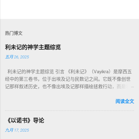
热门博文
利未记的神学主题综览
五月 26, 2025
利未记的神学主题综览 引言 《利未记》（Vayikra）是摩西五
经中的第三卷书，位于出埃及记与民数记之间。它既不像创世
记那样叙述历史，也不像出埃及记那样描绘拯救行动，而是将
焦点集中在 圣洁、礼仪、献祭与与神同居的生活准则 上。尽管
内容看似仪式化，《利未记》却揭示了 神的临在如何规范人类
阅读全文
社会与属灵生活 。 一、神的圣洁与人的回应 “你们要圣洁，因
为我耶和华你们的神是圣洁的。”（利未记19:2） 这节经文构成
《以诺书》导论
整卷书的中心神学。希伯来文“קָדוֹשׁ”（kadosh）不仅意味着道
九月 17, 2025
德上的圣洁，更意味着“分别出来”、“归属于神”。 《利未记》教
导人如何通过祭献、饮食、节期、社会正义等方面在实际生活