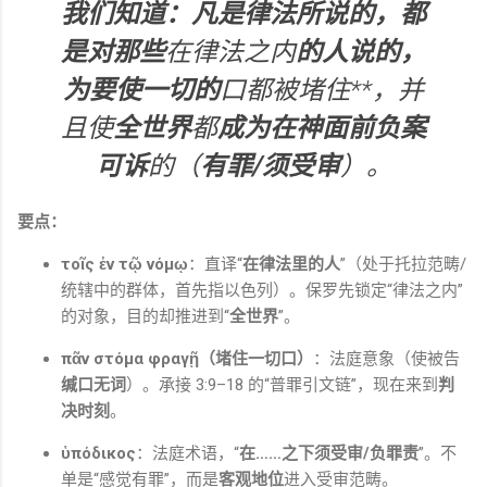
我们知道：凡是律法所说的，都
是对那些
在律法之内
的人说的，
为要
使一切的
口都被堵住**，并
且使
全世界
都
成为在神面前负案
可诉
的（
有罪/须受审
）。
要点：
τοῖς ἐν τῷ νόμῳ
：直译“
在律法里的人
”（处于托拉范畴/
统辖中的群体，首先指以色列）。保罗先锁定“律法之内”
的对象，目的却推进到“
全世界
”。
πᾶν στόμα φραγῇ（堵住一切口）
：法庭意象（使被告
缄口无词
）。承接 3:9–18 的“普罪引文链”，现在来到
判
决时刻
。
ὑπόδικος
：法庭术语，“
在……之下须受审/负罪责
”。不
单是“感觉有罪”，而是
客观地位
进入受审范畴。