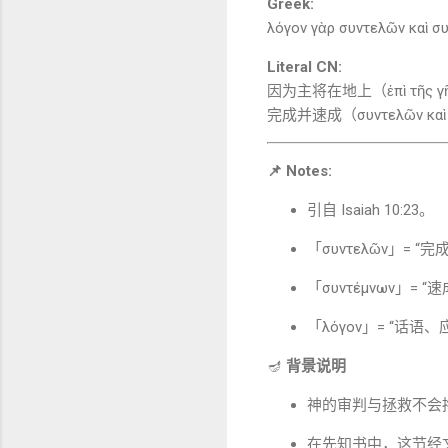
Greek:
λόγον γὰρ συντελῶν καὶ συ
Literal CN:
因为主将在地上（ἐπὶ τῆς γ
完成并速成（συντελῶν καὶ σ
📌 Notes:
引自
Isaiah
10:23。
「συντελῶν」= “
「συντέμνων」= 
「λόγον」= “话语
🪔
背景说明
神的审判与拯救不会
在先知书中，这节经