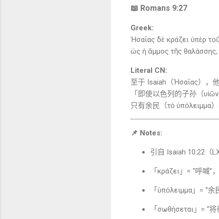
📖 Romans 9:27
Greek:
Ἠσαΐας δὲ κράζει ὑπὲρ τοῦ
ὡς ἡ ἄμμος τῆς θαλάσσης,
Literal CN:
至于
Isaiah
（Ἠσαΐας），
「即使以色列的子孙（υἱῶν Ἰσ
只有余民（τὸ ὑπόλειμμα
📌 Notes:
引自
Isaiah
10:22（
「κράζει」= “
「ὑπόλειμμα」
「σωθήσεται」=