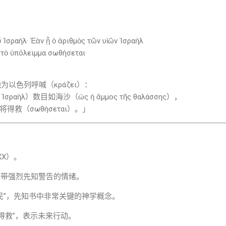
 Ἰσραήλ· Ἐὰν ᾖ ὁ ἀριθμὸς τῶν υἱῶν Ἰσραὴλ
 τὸ ὑπόλειμμα σωθήσεται·
他为以色列呼喊（κράζει）：
ραὴλ）数目如海沙（ὡς ἡ ἄμμος τῆς θαλάσσης），
）将得救（σωθήσεται）。」
LXX）。
呼喊”，带强烈先知警告的情绪。
= “余民”，先知书中非常关键的神学概念。
 “将得救”，表示未来行动。