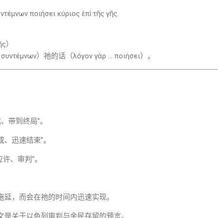
ντέμνων ποιήσει κύριος ἐπὶ τῆς γῆς.
ῆς）
υντέμνων）祂的话（λόγον γὰρ ... ποιήσει）。
完成、带到终局”。
“速成、迅速结束”。
、应许、审判”。
拖延，而会在祂的时间内迅速实现。
文是关于以色列审判与余民存留的预言。