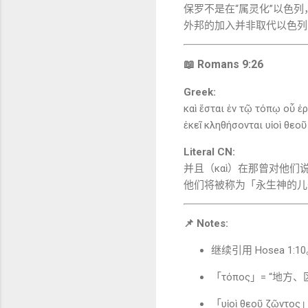
保罗不是在“属灵化”以色
外邦的加入并非取代以色列
📖 Romans 9:26
Greek:
καὶ ἔσται ἐν τῷ τόπῳ οὗ ἐρ
ἐκεῖ κληθήσονται υἱοὶ θεο
Literal CN:
并且（καὶ）在那曾对他们说
他们将被称为「永生神的儿子」（υ
📌 Notes:
继续引用
Hosea
1:1
「τόπος」= “
「υἱοὶ θεοῦ ζ