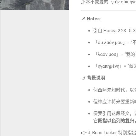
那本不蒙爱的（τὴν οὐκ ἠγ
📌 Notes:
引自
Hosea
2:23（L
「οὐ λαόν μου
「λαόν μου」= 
「ἠγαπημένη」=
🪔
背景说明
何西阿先知时代，以色
但神应许将来要重新
保罗引用这段经文，
它
既指以色列的复归
👉
J. Brian Tucker
特别指