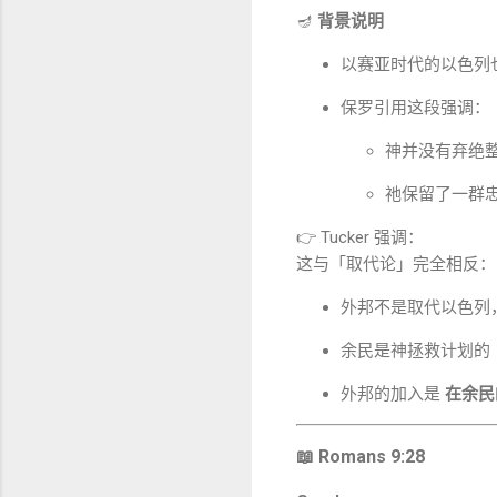
🪔
背景说明
以赛亚时代的以色列
保罗引用这段强调：
神并没有弃绝
祂保留了一群
👉 Tucker 强调：
这与「取代论」完全相反：
外邦不是取代以色列
余民是神拯救计划的
外邦的加入是
在余民
📖 Romans 9:28