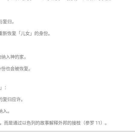
与复归，
重新恢复「儿女」的身份。
：
被纳入神的家，
身份也会被恢复。
」：
的复归应许。
纳入。
色列，而是通过以色列的故事解释外邦的接枝（参罗 11）。