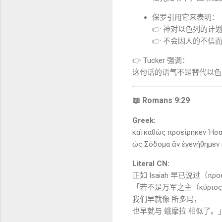
保罗引用它来表明：
👉 神对以色列的计
👉 不会因人的不信
👉 Tucker 强调：
这句话的语气不是替代以色
📖 Romans 9:29
Greek:
καὶ καθὼς προείρηκεν Ἠσαΐ
ὡς Σόδομα ἂν ἐγενήθημεν 
Literal CN:
正如
Isaiah
早已说过（προε
「若不是万军之主（κύριος σ
我们早就像
所多玛
，
也早就与
蛾摩拉
相似了。