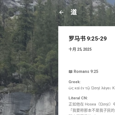
道
罗马书 9:25-29
十月 25, 2025
📖 Romans 9:25
Greek:
ὡς καὶ ἐν τῷ Ὡσηὲ λέγει· 
Literal CN:
正如他在
Hosea
（Ὡσηὲ
「我要称那本不是我子民的（τὸν