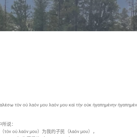
跳至主要内容
Καλέσω τὸν οὐ λαόν μου λαόν μου καὶ τὴν οὐκ ἠγαπημένην ἠγαπημέν
）中所说：
 οὐ λαόν μου）为我的子民（λαόν μου），