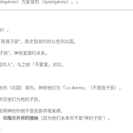
απημένην）为蒙爱的（ἠγαπημένην）。」
XX）。
」= “不是我子民”，原文指背约的以色列北国。
“我的子民”，神恢复盟约关系。
 “蒙爱的人”，与之前「不蒙爱」对比。
列（北国）背约，神称他们为「Lo-Ammi」（不是我子民）。
呼召他们为祂的子民。
说明神的怜悯不受民族界限束缚，
，也暗示外邦的接纳
（因为他们本来也不是“神的子民”）。
出：