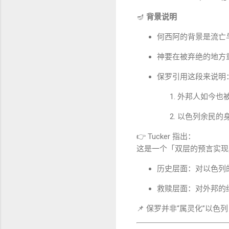
🪔
背景说明
何西阿的背景是流亡
神要在被弃绝的地方
保罗引用这段来说明
外邦人如今也
以色列余民的
👉 Tucker 指出：
这是一个「双层的预言实现
历史层面：对以色列
救赎层面：对外邦的
📌 保罗并非“属灵化”以