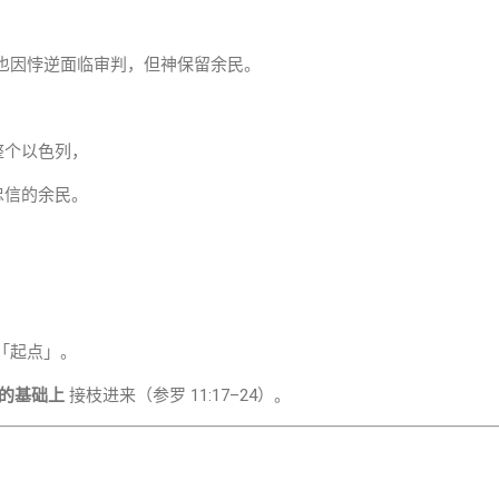
也因悖逆面临审判，但神保留余民。
整个以色列，
忠信的余民。
，
「起点」。
的基础上
接枝进来（参罗 11:17–24）。