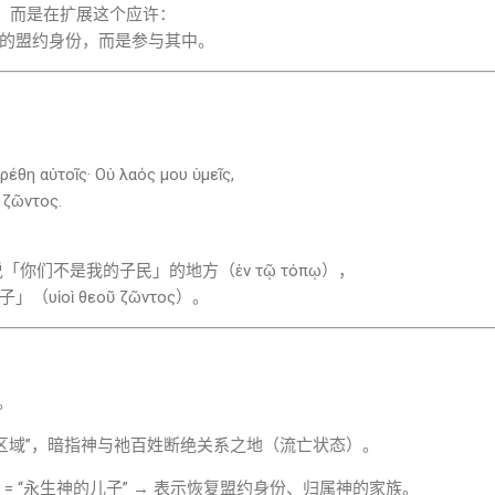
列，而是在扩展这个应许：
的盟约身份，而是参与其中。
ρέθη αὐτοῖς· Οὐ λαός μου ὑμεῖς,
ῦ ζῶντος.
「你们不是我的子民」的地方（ἐν τῷ τόπῳ），
ἱοὶ θεοῦ ζῶντος）。
0。
地方、区域”，暗指神与祂百姓断绝关系之地（流亡状态）。
ῶντος」= “永生神的儿子” → 表示恢复盟约身份、归属神的家族。