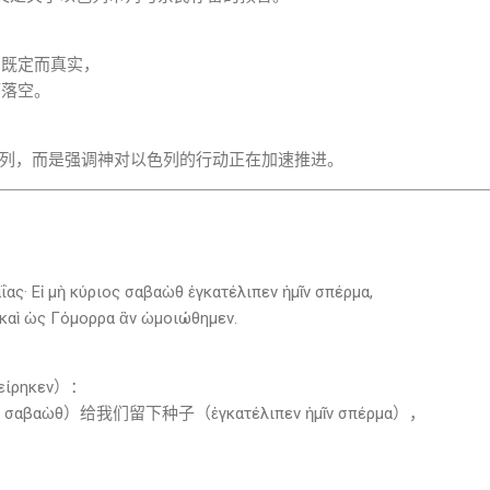
划既定而真实，
而落空。
列，而是强调神对以色列的行动正在加速推进。
ας· Εἰ μὴ κύριος σαβαὼθ ἐγκατέλιπεν ἡμῖν σπέρμα,
καὶ ὡς Γόμορρα ἂν ὡμοιώθημεν.
ίρηκεν）：
αβαὼθ）给我们留下种子（ἐγκατέλιπεν ἡμῖν σπέρμα），
」