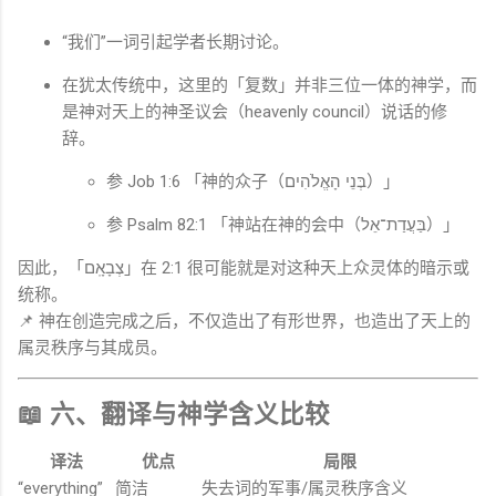
“我们”一词引起学者长期讨论。
在犹太传统中，这里的「复数」并非三位一体的神学，而
是神对天上的神圣议会（heavenly council）说话的修
辞。
参
Job
1:6 「神的众子（בְּנֵי הָאֱלֹהִים）」
参
Psalm
82:1 「神站在神的会中（בַּעֲדַת־אֵל）」
因此，「צְבָאָֽם」在 2:1 很可能就是对这种天上众灵体的暗示或
统称。
📌 神在创造完成之后，不仅造出了有形世界，也造出了天上的
属灵秩序与其成员。
📖 六、翻译与神学含义比较
译法
优点
局限
“everything”
简洁
失去词的军事/属灵秩序含义