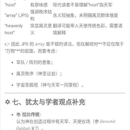
“host”
有原味感
现代读者不易理解“host”指天军
强调秩序结
“array” (JPS)
含义较抽象，未明确属灵群体维度
构
“heavenly
突显属灵意
翻译可能带入天使传统色彩，需要语
host”
义
境解释
👉 因此 JPS 的
array
是不错的译法，但在解经时**不应仅限于
“万物”**的层面，而要考虑：
军队 / 阵列的意象；
属灵秩序（神圣议会）；
宇宙圣殿观（神与天军一同掌权）。
✡ 七、犹太与学者观点补充
📚
拉比传统
：
认为神在创造过程中有天军、天使在场（参
Bereshit
Rabbah
8:7）。