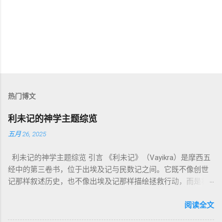
热门博文
利未记的神学主题综览
五月 26, 2025
利未记的神学主题综览 引言 《利未记》（Vayikra）是摩西五
经中的第三卷书，位于出埃及记与民数记之间。它既不像创世
记那样叙述历史，也不像出埃及记那样描绘拯救行动，而是将
焦点集中在 圣洁、礼仪、献祭与与神同居的生活准则 上。尽管
内容看似仪式化，《利未记》却揭示了 神的临在如何规范人类
阅读全文
社会与属灵生活 。 一、神的圣洁与人的回应 “你们要圣洁，因