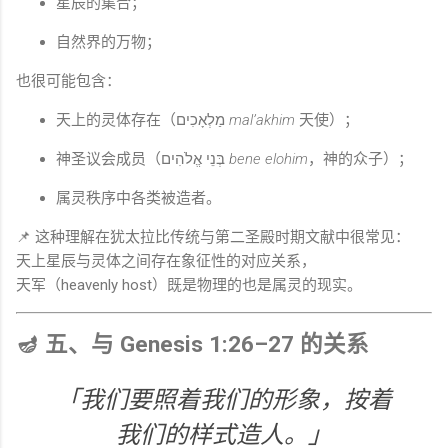
星辰的集合；
自然界的万物；
也很可能包含：
天上的灵体存在（מַלְאָכִים
mal’akhim
天使）；
神圣议会成员（בְּנֵי אֱלֹהִים
bene elohim
，神的众子）；
属灵秩序中各类被造者。
📌 这种理解在犹太拉比传统与第二圣殿时期文献中很常见：
天上星辰与灵体之间存在象征性的对应关系，
天军（heavenly host）既是物理的也是属灵的现实。
🪔 五、与 Genesis 1:26–27 的关系
「我们要照着我们的形象，按着
我们的样式造人。」