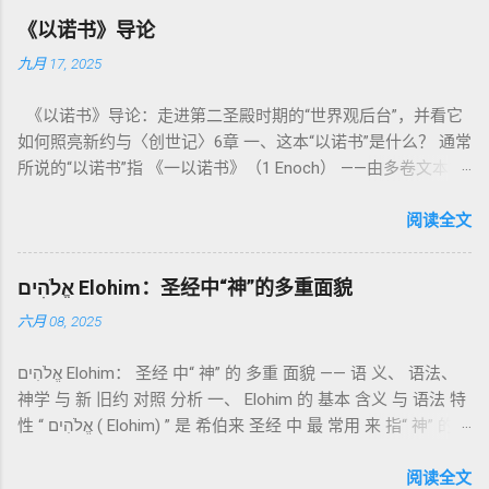
为我耶和华你们的神是圣洁的。”（利未记19:2） 这节经文构成
《以诺书》导论
整卷书的中心神学。希伯来文“קָדוֹשׁ”（kadosh）不仅意味着道
九月 17, 2025
德上的圣洁，更意味着“分别出来”、“归属于神”。 《利未记》教
导人如何通过祭献、饮食、节期、社会正义等方面在实际生活
《以诺书》导论：走进第二圣殿时期的“世界观后台”，并看它
中活出“圣洁”。圣洁不仅是内心态度，更是生活方式。 二、献
如何照亮新约与〈创世记〉6章 一、这本“以诺书”是什么？ 通常
祭制度：与神相交的通道 前七章详细描述五种祭： 燔祭
所说的“以诺书”指 《一以诺书》（1 Enoch） ——由多卷文本构
（olah）：全然献上，象征奉献与赎罪； 素祭 （minchah）：
成的犹太启示文学合集，成书于 第二圣殿时期 （约公元前3—1
感恩的麦祭，象征生活之献； 平安祭 （shelamim）：人与神
世纪），虽不在犹太/基督教主流正典之内（ 埃塞俄比亚正教
阅读全文
团契的象征； 赎罪祭 （chatat）：针对无意之罪的遮盖； 赎愆
视为正典），却在耶稣与使徒的时代 影响极大 。完整文本以
祭 （asham）：针对特定罪行的赔偿与赎回。 这些制度不是单
吉兹语（埃塞俄比亚语） 保存， 死海古卷 出土了多份 阿拉姆
纯宗教仪式，而是 神提供给罪人恢复关系的方式 。 希伯来文
אֱלֹהִים Elohim：圣经中“神”的多重面貌
语 残卷，另有 希腊文 片段，显示其广泛流传。 《一以诺书》
“כפר”（kaphar）意为“遮盖、和解”，显示出神主动设立机制使
六月 08, 2025
大体由五部分组成（作者与年代各异）： 《守望者之书》（1–
祂的子民得洁净并维系同在。 三、祭司制度与敬拜秩序 亚伦与
36） ：叙述堕落天使“ 守望者 ”（Aram. ʿîrîn ，参但4）与人女
他的子孙被设立为祭司，是以色列人与神之间的中保。《利未
אֱלֹהִים Elohim： 圣经 中“ 神” 的 多重 面貌 —— 语 义、 语法、
通婚、巨人（尼非利人）的出现，以及神对其囚禁与审判。
记》强调他们的洁净、服饰、行为都必须与神的圣洁相称。 祭
神学 与 新 旧约 对照 分析 一、 Elohim 的 基本 含义 与 语法 特
《比喻/相似喻之书》（37–71） ：频繁出现“ 那位人子/拣选
司是 圣所的看守者、律法的教导者与百姓的代求者 。他们的失
性 “ אֱלֹהִים ( Elohim) ” 是 希伯来 圣经 中 最 常用 来 指“ 神” 的
者/义者 ”，刻画末世审判与王权。 《天文之书》（72–82） ：
败（如拿答与亚比户擅献凡火）立刻带来神的审判（利10
词汇， 其词 根 是 אֵל ( El) ， 意思 为“ 能力 者” 或“ 有权 柄
阐释**364日“以诺历”**与天体秩序。 《梦异之书》（83–90）
章），显示敬拜的严肃性。 四、洁净与不洁：属灵与社会的界
者”。 ✦ 语法 现象： Elohim 是 一个 复数 形式 （“- im” 后
阅读全文
：以异象回顾以色列史并预示末世。 《以诺书信》（91–108）
限 第11–15章讲述关于食物、疾病（如大麻风）、体液等“洁净