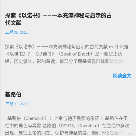
缀）， 但 常 与 单数 动词 搭配 使用， 表示 独 一 真神（ 如 创
：智慧训诫、“祸哉”、义人与恶人的结局等。 提示：另有《二
与不洁”的律例。其目的不是为了迷信或隔离，而是建立 圣洁与
世 记 1: 1）； 在 其他 语 境 中也 可 用于 复数 意义， 如 指 多
以诺书》（斯拉夫文）与《三以诺书》（希伯来文），属更晚
秩序感 ，帮助以色列人活在神的同在中。 “洁净”不是等同于“无
探索《以诺书》——一本充满神秘与启示的古
神、 属 灵 存在、 审判 官 等； 因此， 需 借助 上下文 判断 语
期以诺传统，不等同于《一以诺书》。 二、为什么重要？——
罪”，而是不妨碍与神交往的状态。圣所是神居住之地，进入必
代文献
义 和 神学 定位 。 二、 希伯来 圣经 中 Elohim 的 主要 用法 与
它是新约作者与读者共享的“语境词典” 1）新约中的直接/间接
须经过象征性与礼仪性的预备。 五、赎罪日与神同居的中心 第
三月 06, 2025
示例 分类 类型 用法 说明 示例 经文 含义 1. 真神 指 以色列 的
呼应 犹大书14–15 几乎逐字引 1 Enoch 1:9（“主带着千万圣者
16章描述每年一次的“赎罪日”（Yom Kippur），大祭司进入至
独 一 真神 创 1: 1 独 一 真神（ The God） 2. 假 神 外 邦 民族
降临审判众人”）； 犹6、彼后2:4 关于“犯罪天使被拘禁”与以诺
圣所，用血为圣所与百姓遮罪。 这是整卷《利未记》的神学中
探索《以诺书》——一本充满神秘与启示的古代文献 📜 什么是
所 崇拜 的 神祇 出 20: 3 假 神/ 偶像（ gods） 3. 属 灵 存在
的“深渊囚禁”叙事共振。 彼后2:4 用“ 他他路斯 （Tartarus）”指
心： 神愿意居住在人中间； 罪必须被遮盖才能维持这同在；
《以诺书》？ 《以诺书》（Book of Enoch）是一部犹太伪
神 的 众 子、 天使、 神圣 议会 成员 诗 82: 1, 申 32: 8– 9
天使囚禁之所，贴近以诺传统语境。 福音书/启示录 中的“ 人子
神主动提供遮罪之道（两个祭牲，特别是“为耶和华”的与“归于
经，历史悠久，影响深远，被部分早期基督教群体和犹太传统
神圣 存在（ divine beings） 4. 法官 被 委托 施行 神 审判者 出
来临与天使同来、坐在荣耀宝座审判列国 ”（太24–25；启1、
亚撒泻勒”的）。 这预表...
所珍视。它以圣经中的以诺（Enoch）——亚当的七世孙、挪亚
22: 8– 9， 诗 82: 6 法官（ judges），可能是神圣议会成员 5. 神
14、19）与《比喻之书》的“人子”母题同一语义场。 恶灵/污鬼
的曾祖父——的名义写成，包含大量关于天使、堕落、审判和弥
阅读全文
权 代表 受托 执行 神 旨意 的 人（ 如 摩西） 出 7: 1 神 的 代言
观 ：以诺将“巨人之灵”为游行污灵的渊源学解释，补给了新约
赛亚的异象。 📖 圣经中的以诺 （创世记 5:24）： “以诺与神同
人（ divine proxy） 6. 强调 威严 复数 形式 强调 尊贵 超自然 的
驱魔叙事背后的“灵界词库”（可1、路8；亦参弗6:12“执政掌
行，神将他取去，他就不在世了。” 这一神秘的记载激发了后世
显现 撒 上 28: 13 灵界 显现 或 尊称（ majestic plural） 三、
权”）。 阴间与审判意象 ：Sheol 的分区、册卷与火刑等图像，
基路伯
关于以诺与神的关系、天国奥秘的丰富想象。《以诺书》便是
每一 类 的 代表 经文 解读 1. 真神 的 独 一 性（ 创世 记 1: 1） “
帮助理解耶稣的审判比喻与《启示录》的审判美学。 社会伦理
三月 01, 2025
这种想象的结晶。 📖《以诺书》的主要内容 《以诺书》并非一
בְּרֵאשִׁית בָּרָא אֱלֹהִים...” “ 起初， 神（ Elohim） 创造 天地。” 尽
：以诺传统对压迫者的“祸哉”，与 雅各书 对不义富者的警告
本单一的作品，而是由多个部分组成，大致包括： 1️⃣ 《守望者
管 Elohim 是 复数 形式， 但 与 动词“ 创造”（ בָּרָא） 为 单数，
（雅5）形成呼应。 ...
基路伯（Cherubim）：上帝与祂子民爱的象征 1. 基路伯在圣
之书》（1 Enoch 1-36） 讲述堕落天使（守望者，Watchers）
语法 结构 显示 这 是在 强调 一位 ...
经中的角色与异象 基路伯（כְּרוּבִים，Cherubim）在圣经中多次
如何违背神的命令，与人类女子结合，生下巨人（Nephilim）。
出现，象征上帝的同在、保护与神圣的爱。他们不仅是圣所的
这些天使教授人类各种知识，如金属锻造、药草使用和占星