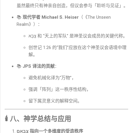
虽然最终只有神亲自创造，但议会参与「聆听与见证」。
📚
现代学者
Michael S. Heiser
（《The Unseen
Realm》）：
צָבָא 和 “天上的军队” 是神圣议会成员的关键代称。
创世记 1:26 的“我们”应放在这个神圣议会语境中理
解。
📚
JPS 译法的贡献
：
避免机械化译为“万物”，
强调「阵列」这一秩序性结构，
留下属灵意义的解释空间。
🕯 八、神学总结与应用
צְבָאָֽם 指向一个多维度的受造秩序