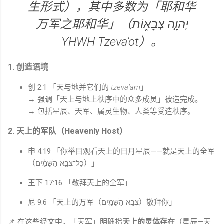
生形式），其中多数为「耶和华
万军之耶和华」（יְהוָ֣ה צְבָא֑וֹת
YHWH Tzeva’ot
）。
1. 创造语境
创 2:1 「天与地并它们的
tzeva’am
」
→ 强调「天上与地上秩序中的众多成员」被造完成。
→ 包括星辰、天军、属灵生物、人类等受造秩序。
2. 天上的军队（Heavenly Host）
申 4:19 「你举目观看天上的日月星辰——就是天上的全军
（כָּל־צְבָ֣א הַשָּׁמַ֔יִם）」
王下 17:16 「敬拜天上的全军」
尼 9:6 「天上的万军（צְבָ֥א הַשָּׁמַ֖יִם）敬拜你」
📌 在这些经文中，「天军」明确指
天上的灵体存在
（星辰—天