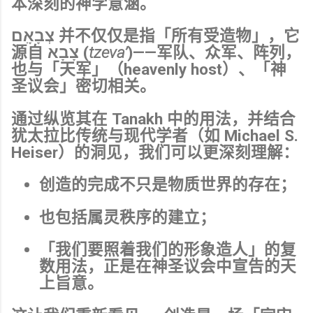
本深刻的神学意涵。
צְבָאָֽם 并不仅仅是指「所有受造物」，它
源自 צָבָא (
tzeva’
)——军队、众军、阵列，
也与「天军」（heavenly host）、「神
圣议会」密切相关。
通过纵览其在
Tanakh
中的用法，并结合
犹太拉比传统与现代学者（如
Michael S.
Heiser
）的洞见，我们可以更深刻理解：
创造的完成不只是物质世界的存在；
也包括
属灵秩序的建立
；
「我们要照着我们的形象造人」的复
数用法，正是在神圣议会中宣告的天
上旨意。