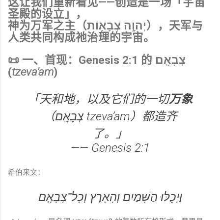
这让我们重新看见——创造是一场「宇宙
圣殿的设立」，
神为万军之主（יְהוָ֣ה צְבָא֑וֹת），天军与
人类共同构成祂治理的宇宙。
📜 一、首现：Genesis 2:1 的 צְבָאָֽם
(
tzeva’am
)
「天和地，以及它们的一切
万象
（צְבָאָֽם
tzeva’am
）都造齐
了。」
——
Genesis
2:1
希伯来文：
וַיְכֻלּוּ הַשָּׁמַיִם וְהָאָרֶץ וְכָל־צְבָאָֽם׃