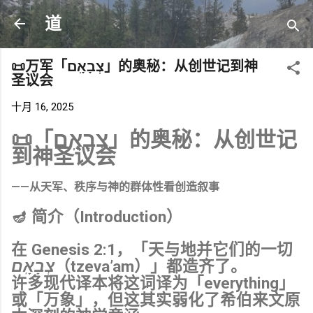
跳至主要内容
道
📜万军「צְבָאָֽם」的奥秘：从创世记到神
圣议会
十月 16, 2025
📜「צְבָאָֽם」的奥秘：从创世记
到神圣议会
——从天军、秩序与神的群体性看创造叙事
🪔 简介（Introduction）
在
Genesis
2:1，「天与地并它们的一切
צְבָאָֽם
（tzeva’am）」都造齐了。
许多现代译本将这词译为「everything」
或「万象」，但这其实弱化了希伯来文原