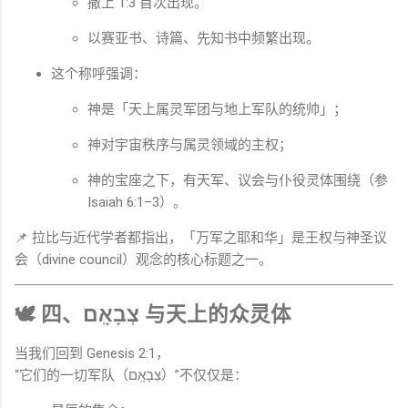
撒上 1:3 首次出现。
以赛亚书、诗篇、先知书中频繁出现。
这个称呼强调：
神是「天上属灵军团与地上军队的统帅」；
神对宇宙秩序与属灵领域的主权；
神的宝座之下，有天军、议会与仆役灵体围绕（参
Isaiah
6:1–3）。
📌 拉比与近代学者都指出，「万军之耶和华」是王权与神圣议
会（divine council）观念的核心标题之一。
🕊 四、צְבָאָֽם 与天上的众灵体
当我们回到
Genesis
2:1，
“它们的一切军队（צְבָאָֽם）”不仅仅是：