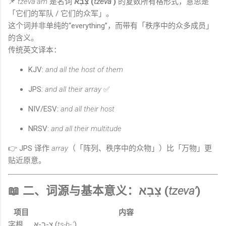
📌
tzeva’am
是名词
צָבָא (
tzeva’
)
的复数所有格形式，意思是
「它们的军队 / 它们的众军」。
这个词并非单纯的“everything”，而带有「秩序中的众多成员」
的含义。
传统英文译本：
KJV:
and all the host of them
JPS:
and all their array
✅
NIV/ESV:
and all their host
NRSV:
and all their multitude
👉 JPS 译作
array
（「阵列、秩序中的众物」）比「万物」更
贴近原意。
📖 二、词源与基本意义：צָבָא (
tzeva’
)
项目
内容
字根
צ-ב-א (
ts-b-ʾ
)