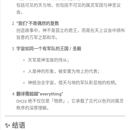
包括可见的天与地，也包括不可见的属灵军团与神圣议
会。
“我们”不是偶然的复数
创造故事中，神不是孤立的君王，而是在天上议会中颁布
旨意的万军之耶和华。
宇宙如同一个有军队的王国 / 圣殿
天军是神宝座的侍从；
人是神的形象，被安置为地上的代表；
神统治全宇宙，借天与地的军队彰显祂的权柄。
翻译需超越“everything”
צְבָאָֽם 绝不仅仅是「物质」，它承载了古代以色列对属灵
秩序的深厚理解。
✨ 结语