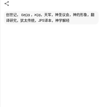
创世记， צָבָא， צְבָאָֽם，天军，神圣议会，神的形象，翻
译研究，犹太传统，JPS译本，神学解经
评
论