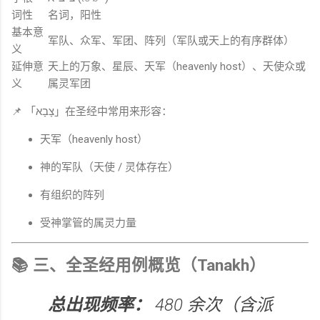
词性
名词，阳性
基本意
军队、众军、军团、阵列（军队或天上的有序群体）
义
延伸意
天上的万象、星辰、天军（heavenly host）、天使众或
义
属灵军团
📌 「צָבָא」在圣经中常用来形容：
天军（heavenly host）
神的军队（天使 / 灵体存在）
有组织的阵列
受神掌管的属灵力量
📚 三、全圣经用例概览（Tanakh）
总出现频率：
480 余次（含派