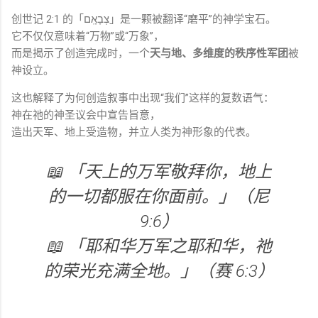
创世记 2:1 的「צְבָאָֽם」是一颗被翻译“磨平”的神学宝石。
它不仅仅意味着“万物”或“万象”，
而是揭示了创造完成时，一个
天与地、多维度的秩序性军团
被
神设立。
这也解释了为何创造叙事中出现“我们”这样的复数语气：
神在祂的神圣议会中宣告旨意，
造出天军、地上受造物，并立人类为神形象的代表。
📖 「天上的万军敬拜你，地上
的一切都服在你面前。」（尼
9:6）
📖 「耶和华万军之耶和华，祂
的荣光充满全地。」（赛 6:3）