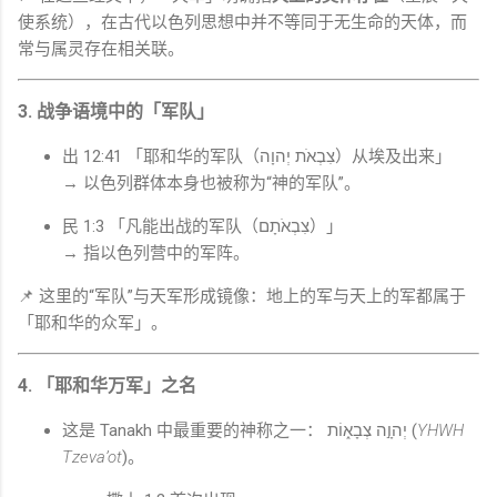
使系统），在古代以色列思想中并不等同于无生命的天体，而
常与属灵存在相关联。
3. 战争语境中的「军队」
出 12:41 「耶和华的军队（צִבְאֺת יְהוָה）从埃及出来」
→ 以色列群体本身也被称为“神的军队”。
民 1:3 「凡能出战的军队（צִבְאֹתָם）」
→ 指以色列营中的军阵。
📌 这里的“军队”与天军形成镜像：地上的军与天上的军都属于
「耶和华的众军」。
4. 「耶和华万军」之名
这是
Tanakh
中最重要的神称之一： יְהוָ֣ה צְבָא֑וֹת (
YHWH
Tzeva’ot
)。