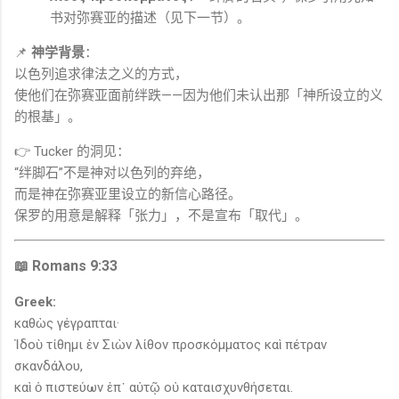
书对弥赛亚的描述（见下一节）。
📌
神学背景
：
以色列追求律法之义的方式，
使他们在弥赛亚面前绊跌——因为他们未认出那「神所设立的义
的根基」。
👉 Tucker 的洞见：
“绊脚石”不是神对以色列的弃绝，
而是神在弥赛亚里设立的新信心路径。
保罗的用意是解释「张力」，不是宣布「取代」。
📖 Romans 9:33
Greek:
καθὼς γέγραπται·
Ἰδοὺ τίθημι ἐν Σιὼν λίθον προσκόμματος καὶ πέτραν
σκανδάλου,
καὶ ὁ πιστεύων ἐπ᾽ αὐτῷ οὐ καταισχυνθήσεται.