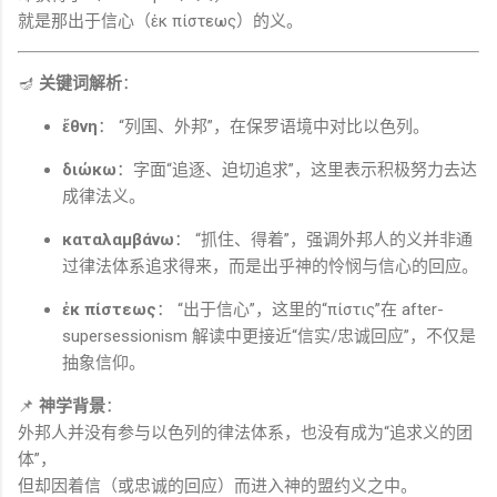
就是那出于信心（ἐκ πίστεως）的义。
🪔
关键词解析
：
ἔθνη
： “列国、外邦”，在保罗语境中对比以色列。
διώκω
：字面“追逐、迫切追求”，这里表示积极努力去达
成律法义。
καταλαμβάνω
： “抓住、得着”，强调外邦人的义并非通
过律法体系追求得来，而是出乎神的怜悯与信心的回应。
ἐκ πίστεως
： “出于信心”，这里的“πίστις”在 after-
supersessionism 解读中更接近“信实/忠诚回应”，不仅是
抽象信仰。
📌
神学背景
：
外邦人并没有参与以色列的律法体系，也没有成为“追求义的团
体”，
但却因着信（或忠诚的回应）而进入神的盟约义之中。