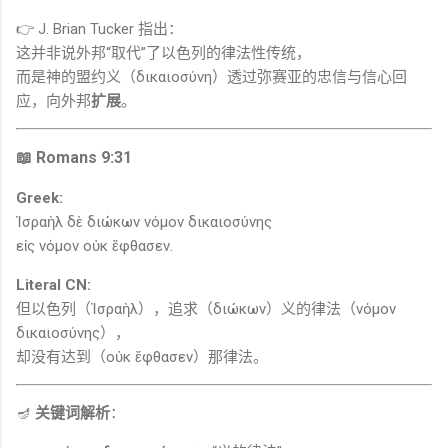
👉
J. Brian Tucker
指出：
这并非说外邦“取代”了以色列的律法性传统，
而是神的盟约义（δικαιοσύνη）透过弥赛亚的忠信与信心回
应，向外邦
扩展
。
📖 Romans 9:31
Greek:
Ἰσραὴλ δὲ διώκων νόμον δικαιοσύνης
εἰς νόμον οὐκ ἔφθασεν.
Literal CN:
但以色列（Ἰσραὴλ），追求（διώκων）义的律法（νόμον
δικαιοσύνης），
却没有达到（οὐκ ἔφθασεν）那律法。
🪔
关键词解析
：