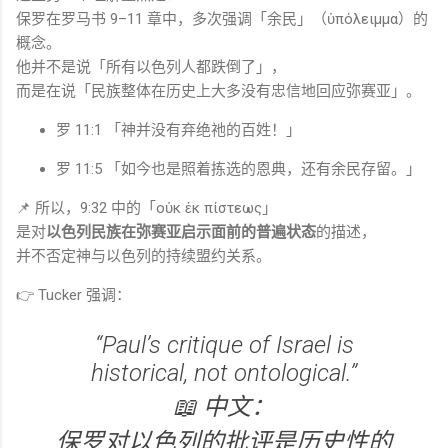
保罗在罗马书 9–11 章中，多次强调「余民」（ὑπόλειμμα）的
概念。
他并不是说「所有以色列人都跌倒了」，
而是在说「民族整体在历史上大多没有忠信地回应弥赛亚」。
罗 11:1 「神并没有弃绝祂的百姓！」
罗 11:5 「如今也是照着拣选的恩典，还有余民存留。」
📌 所以，9:32 中的「οὐκ ἐκ πίστεως」
是对
以色列民族在弥赛亚启示面前的普遍状态
的描述，
并不否定神与以色列的持续盟约关系。
👉 Tucker 强调：
“Paul’s critique of Israel is
historical, not ontological.”
📖 中文：
保罗对以色列的批评是历史性的