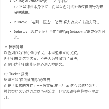
νόμος δικαιοσύνης
： “义的律法”
👉 不是律法本身不义，而是以色列试图
通过律法行为来
获得地位
。
φθάνω
： “达到、抵达”，暗示“努力追求却未能实现”。
διώκων
（现在分词）与前节的“μὴ διώκοντα”形成强烈对
比。
📌
神学背景
：
以色列作为神的盟约子民，本是追求义的民族，
但他们未能达到这义，不是因为神撤销了律法，
而是因为他们未能借信心进入神的义。
👉 Tucker 指出：
这里不是“律法被废除”的宣告，
而是「追求的方式」——倚靠律法行为 vs 信心忠诚的张力。
神的盟约义仍然通过以色列延续，但实现路径在弥赛亚里展
开。