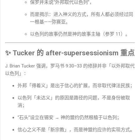
保罗并未说“外邦取代以色列”，
而是揭示：进入神义的方式，所有人都必须经过同
一根基——弥赛亚。
以色列的故事仍然是神的故事主轴（参罗 11）。
✨ Tucker 的 after-supersessionism 重点
J. Brian Tucker
强调，罗马书 9:30–33 的修辞并非「以外邦取代
以色列」：
外邦「得着义」是出于信心的扩展，而非取代律法民族；
以色列「未达义」的原因是路径的问题，不是身份被取
消；
“石头”设立在锡安 → 神的盟约仍然根植于以色列；
信心之义不是「新宗教」，而是神盟约应许的实现方式。