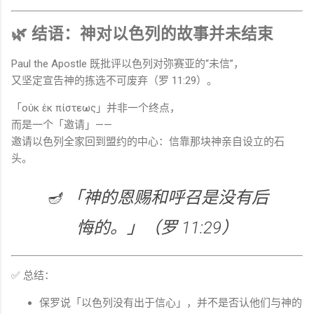
🌿 结语：神对以色列的故事并未结束
Paul the Apostle
既批评以色列对弥赛亚的“未信”，
又坚定宣告神的拣选不可废弃（罗 11:29）。
「οὐκ ἐκ πίστεως」并非一个终点，
而是一个「邀请」——
邀请以色列全家回到盟约的中心：信靠那块神亲自设立的石
头。
🪔 「神的恩赐和呼召是没有后
悔的。」（罗 11:29）
✅ 总结：
保罗说「以色列没有出于信心」，并不是否认他们与神的