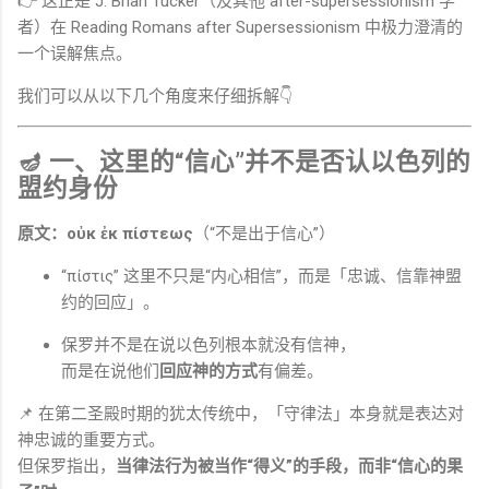
👉 这正是
J. Brian Tucker
（及其他 after-supersessionism 学
者）在
Reading Romans after Supersessionism
中极力澄清的
一个误解焦点。
我们可以从以下几个角度来仔细拆解👇
🪔 一、这里的“信心”并不是否认以色列的
盟约身份
原文：οὐκ ἐκ πίστεως
（“不是出于信心”）
“πίστις” 这里不只是“内心相信”，而是「忠诚、信靠神盟
约的回应」。
保罗并不是在说以色列根本就没有信神，
而是在说他们
回应神的方式
有偏差。
📌 在第二圣殿时期的犹太传统中，「守律法」本身就是表达对
神忠诚的重要方式。
但保罗指出，
当律法行为被当作“得义”的手段，而非“信心的果