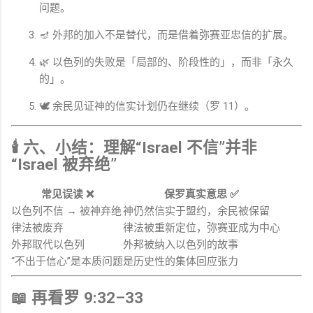
问题。
🪔 外邦的加入不是替代，而是借着弥赛亚忠信的扩展。
🌿 以色列的失败是「局部的、阶段性的」，而非「永久
的」。
🕊 余民见证神的信实计划仍在继续（罗 11）。
🕯 六、小结：理解“Israel 不信”并非
“Israel 被弃绝”
常见误读 ❌
保罗真实意思 ✅
以色列不信 → 被神弃绝
神仍然信实于盟约，余民被保留
律法被废弃
律法被重新定位，弥赛亚成为中心
外邦取代以色列
外邦被纳入以色列的故事
“不出于信心”是本质问题
是历史性的集体回应张力
📖 再看罗 9:32–33