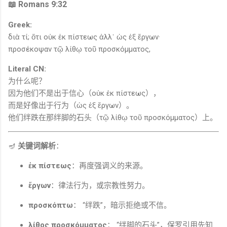
📖 Romans 9:32
Greek:
διὰ τί; ὅτι οὐκ ἐκ πίστεως ἀλλ᾽ ὡς ἐξ ἔργων·
προσέκοψαν τῷ λίθῳ τοῦ προσκόμματος,
Literal CN:
为什么呢？
因为他们不是出于信心（οὐκ ἐκ πίστεως），
而是好像出于行为（ὡς ἐξ ἔργων）。
他们绊跌在那绊脚的石头（τῷ λίθῳ τοῦ προσκόμματος）上。
🪔
关键词解析
：
ἐκ πίστεως
：再度强调义的来源。
ἔργων
：律法行为，或宗教性努力。
προσκόπτω
： “绊跌”，暗示拒绝或不信。
λίθος προσκόμματος
： “绊脚的石头”，保罗引用先知