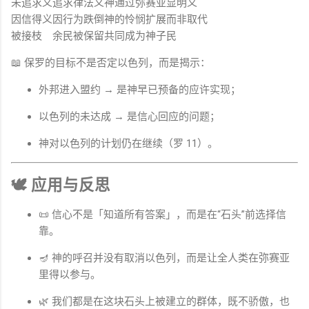
未追求义
追求律法义
神通过弥赛亚显明义
因信得义
因行为跌倒
神的怜悯扩展而非取代
被接枝
余民被保留
共同成为神子民
📖 保罗的目标不是否定以色列，而是揭示：
外邦进入盟约 → 是神早已预备的应许实现；
以色列的未达成 → 是信心回应的问题；
神对以色列的计划仍在继续（罗 11）。
🕊 应用与反思
📜 信心不是「知道所有答案」，而是在“石头”前选择信
靠。
🪔 神的呼召并没有取消以色列，而是让全人类在弥赛亚
里得以参与。
🌿 我们都是在这块石头上被建立的群体，既不骄傲，也