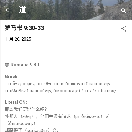
跳至主要内容
道
罗马书 9:30-33
十月 26, 2025
📖 Romans 9:30
Greek:
Τί οὖν ἐροῦμεν; ὅτι ἔθνη τὰ μὴ διώκοντα δικαιοσύνην
κατέλαβεν δικαιοσύνην, δικαιοσύνην δὲ τὴν ἐκ πίστεως·
Literal CN:
那么我们要说什么呢？
外邦人（ἔθνη），他们并没有追求（μὴ διώκοντα）义
（δικαιοσύνην），
却获得了（κατέλαβεν）义，