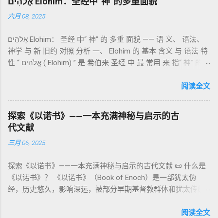
אֱלֹהִים Elohim：圣经中“神”的多重面貌
语 残卷，另有 希腊文 片段，显示其广泛流传。 《一以诺书》
“כפר”（kaphar）意为“遮盖、和解”，显示出神主动设立机制使
六月 08, 2025
大体由五部分组成（作者与年代各异）： 《守望者之书》（1–
祂的子民得洁净并维系同在。 三、祭司制度与敬拜秩序 亚伦与
36） ：叙述堕落天使“ 守望者 ”（Aram. ʿîrîn ，参但4）与人女
他的子孙被设立为祭司，是以色列人与神之间的中保。《利未
אֱלֹהִים Elohim： 圣经 中“ 神” 的 多重 面貌 —— 语 义、 语法、
通婚、巨人（尼非利人）的出现，以及神对其囚禁与审判。
记》强调他们的洁净、服饰、行为都必须与神的圣洁相称。 祭
神学 与 新 旧约 对照 分析 一、 Elohim 的 基本 含义 与 语法 特
《比喻/相似喻之书》（37–71） ：频繁出现“ 那位人子/拣选
司是 圣所的看守者、律法的教导者与百姓的代求者 。他们的失
性 “ אֱלֹהִים ( Elohim) ” 是 希伯来 圣经 中 最 常用 来 指“ 神” 的
者/义者 ”，刻画末世审判与王权。 《天文之书》（72–82） ：
败（如拿答与亚比户擅献凡火）立刻带来神的审判（利10
词汇， 其词 根 是 אֵל ( El) ， 意思 为“ 能力 者” 或“ 有权 柄
阐释**364日“以诺历”**与天体秩序。 《梦异之书》（83–90）
章），显示敬拜的严肃性。 四、洁净与不洁：属灵与社会的界
者”。 ✦ 语法 现象： Elohim 是 一个 复数 形式 （“- im” 后
阅读全文
：以异象回顾以色列史并预示末世。 《以诺书信》（91–108）
限 第11–15章讲述关于食物、疾病（如大麻风）、体液等“洁净
缀）， 但 常 与 单数 动词 搭配 使用， 表示 独 一 真神（ 如 创
：智慧训诫、“祸哉”、义人与恶人的结局等。 提示：另有《二
与不洁”的律例。其目的不是为了迷信或隔离，而是建立 圣洁与
世 记 1: 1）； 在 其他 语 境 中也 可 用于 复数 意义， 如 指 多
以诺书》（斯拉夫文）与《三以诺书》（希伯来文），属更晚
秩序感 ，帮助以色列人活在神的同在中。 “洁净”不是等同于“无
探索《以诺书》——一本充满神秘与启示的古
神、 属 灵 存在、 审判 官 等； 因此， 需 借助 上下文 判断 语
期以诺传统，不等同于《一以诺书》。 二、为什么重要？——
罪”，而是不妨碍与神交往的状态。圣所是神居住之地，进入必
代文献
义 和 神学 定位 。 二、 希伯来 圣经 中 Elohim 的 主要 用法 与
它是新约作者与读者共享的“语境词典” 1）新约中的直接/间接
须经过象征性与礼仪性的预备。 五、赎罪日与神同居的中心 第
三月 06, 2025
示例 分类 类型 用法 说明 示例 经文 含义 1. 真神 指 以色列 的
呼应 犹大书14–15 几乎逐字引 1 Enoch 1:9（“主带着千万圣者
16章描述每年一次的“赎罪日”（Yom Kippur），大祭司进入至
独 一 真神 创 1: 1 独 一 真神（ The God） 2. 假 神 外 邦 民族
降临审判众人”）； 犹6、彼后2:4 关于“犯罪天使被拘禁”与以诺
圣所，用血为圣所与百姓遮罪。 这是整卷《利未记》的神学中
探索《以诺书》——一本充满神秘与启示的古代文献 📜 什么是
所 崇拜 的 神祇 出 20: 3 假 神/ 偶像（ gods） 3. 属 灵 存在
的“深渊囚禁”叙事共振。 彼后2:4 用“ 他他路斯 （Tartarus）”指
心： 神愿意居住在人中间； 罪必须被遮盖才能维持这同在；
《以诺书》？ 《以诺书》（Book of Enoch）是一部犹太伪
神 的 众 子、 天使、 神圣 议会 成员 诗 82: 1, 申 32: 8– 9
天使囚禁之所，贴近以诺传统语境。 福音书/启示录 中的“ 人子
神主动提供遮罪之道（两个祭牲，特别是“为耶和华”的与“归于
经，历史悠久，影响深远，被部分早期基督教群体和犹太传统
神圣 存在（ divine beings） 4. 法官 被 委托 施行 神 审判者 出
来临与天使同来、坐在荣耀宝座审判列国 ”（太24–25；启1、
亚撒泻勒”的）。 这预表...
所珍视。它以圣经中的以诺（Enoch）——亚当的七世孙、挪亚
22: 8– 9， 诗 82: 6 法官（ judges），可能是神圣议会成员 5. 神
14、19）与《比喻之书》的“人子”母题同一语义场。 恶灵/污鬼
的曾祖父——的名义写成，包含大量关于天使、堕落、审判和弥
阅读全文
权 代表 受托 执行 神 旨意 的 人（ 如 摩西） 出 7: 1 神 的 代言
观 ：以诺将“巨人之灵”为游行污灵的渊源学解释，补给了新约