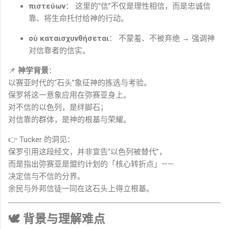
πιστεύων
： 这里的“信”不仅是理性相信，而是忠诚信
靠、将生命托付给神的行动。
οὐ καταισχυνθήσεται
： 不蒙羞、不被弃绝 → 强调神
对信靠者的信实。
📌
神学背景
：
以赛亚时代的“石头”象征神的拣选与考验。
保罗将这一意象应用在弥赛亚身上。
对不信的以色列，是绊脚石；
对信靠的群体，是神的根基与荣耀。
👉 Tucker 的洞见：
保罗引用这段经文，并非宣告“以色列被替代”，
而是指出弥赛亚是盟约计划的「核心转折点」——
决定信与不信的分界。
余民与外邦信徒一同在这石头上得立根基。
🕊 背景与理解难点