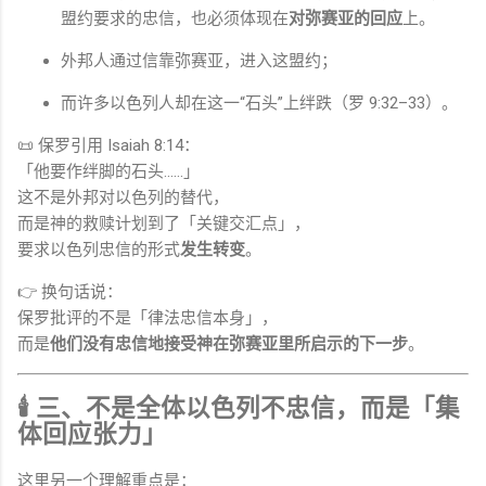
盟约要求的忠信，也必须体现在
对弥赛亚的回应
上。
外邦人通过信靠弥赛亚，进入这盟约；
而许多以色列人却在这一“石头”上绊跌（罗 9:32–33）。
📜 保罗引用
Isaiah
8:14：
「他要作绊脚的石头……」
这不是外邦对以色列的替代，
而是神的救赎计划到了「关键交汇点」，
要求以色列忠信的形式
发生转变
。
👉 换句话说：
保罗批评的不是「律法忠信本身」，
而是
他们没有忠信地接受神在弥赛亚里所启示的下一步
。
🕯 三、不是全体以色列不忠信，而是「集
体回应张力」
这里另一个理解重点是：