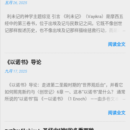
五月 26, 2025
利未记的神学主题综览 引言 《利未记》（Vayikra）是摩西五
经中的第三卷书，位于出埃及记与民数记之间。它既不像创世
记那样叙述历史，也不像出埃及记那样描绘拯救行动，而是将
焦点集中在 圣洁、礼仪、献祭与与神同居的生活准则 上。尽管
内容看似仪式化，《利未记》却揭示了 神的临在如何规范人类
阅读全文
社会与属灵生活 。 一、神的圣洁与人的回应 “你们要圣洁，因
为我耶和华你们的神是圣洁的。”（利未记19:2） 这节经文构成
《以诺书》导论
整卷书的中心神学。希伯来文“קָדוֹשׁ”（kadosh）不仅意味着道
九月 17, 2025
德上的圣洁，更意味着“分别出来”、“归属于神”。 《利未记》教
导人如何通过祭献、饮食、节期、社会正义等方面在实际生活
《以诺书》导论：走进第二圣殿时期的“世界观后台”，并看它
中活出“圣洁”。圣洁不仅是内心态度，更是生活方式。 二、献
如何照亮新约与〈创世记〉6章 一、这本“以诺书”是什么？ 通常
祭制度：与神相交的通道 前七章详细描述五种祭： 燔祭
所说的“以诺书”指 《一以诺书》（1 Enoch） ——由多卷文本构
（olah）：全然献上，象征奉献与赎罪； 素祭 （minchah）：
成的犹太启示文学合集，成书于 第二圣殿时期 （约公元前3—1
感恩的麦祭，象征生活之献； 平安祭 （shelamim）：人与神
世纪），虽不在犹太/基督教主流正典之内（ 埃塞俄比亚正教
阅读全文
团契的象征； 赎罪祭 （chatat）：针对无意之罪的遮盖； 赎愆
视为正典），却在耶稣与使徒的时代 影响极大 。完整文本以
祭 （asham）：针对特定罪行的赔偿与赎回。 这些制度不是单
吉兹语（埃塞俄比亚语） 保存， 死海古卷 出土了多份 阿拉姆
纯宗教仪式，而是 神提供给罪人恢复关系的方式 。 希伯来文