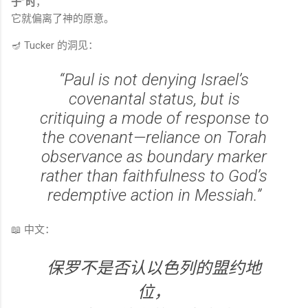
子”时
，
它就偏离了神的原意。
🪔 Tucker 的洞见：
“Paul is not denying Israel’s
covenantal status, but is
critiquing a mode of response to
the covenant—reliance on Torah
observance as boundary marker
rather than faithfulness to God’s
redemptive action in Messiah.”
📖 中文：
保罗不是否认以色列的盟约地
位，