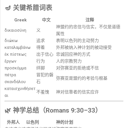
🪔 关键希腊词表
Greek
中文
注释
神盟约的忠信与信实，不仅是道德
δικαιοσύνη
义
属性
διώκω
追求
表明以色列的主动努力
καταλαμβάνω
得着
外邦被纳入神计划的被动接受
ἐκ πίστεως
出于信心
忠诚回应神的方式
ἔργων
行为
人的宗教努力
προσκόμμα
绊脚
对弥赛亚的拒绝或不信
πέτρα
冒犯的磐
弥赛亚是盟约的考验与根基
σκανδάλου
石
καταισχυνθήσετ
不羞愧
神对信靠者的信实应许
αι
🌿 神学总结（Romans 9:30–33）
外邦人
以色列
神的计划