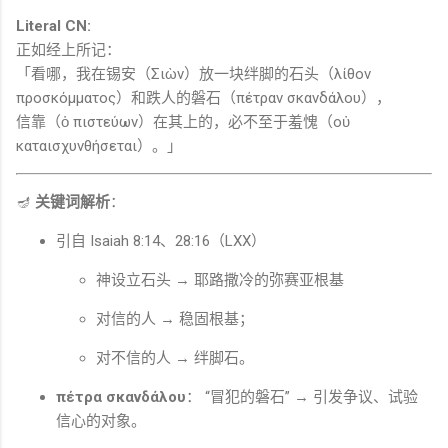
Literal CN:
正如经上所记：
「看哪，我在锡安（Σιὼν）放一块绊脚的石头（λίθον
προσκόμματος）和跌人的磐石（πέτραν σκανδάλου），
信靠（ὁ πιστεύων）在其上的，必不至于羞愧（οὐ
καταισχυνθήσεται）。」
🪔
关键词解析
：
引自
Isaiah
8:14、28:16（LXX）
神设立石头 → 耶路撒冷的弥赛亚根基
对信的人 → 稳固根基；
对不信的人 → 绊脚石。
πέτρα σκανδάλου
： “冒犯的磐石” → 引发争议、试验
信心的对象。