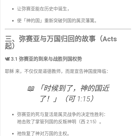
让弥赛亚能在历史中诞生，
使「神的国」重新突破列国的属灵藩篱。
三、弥赛亚与万国归回的故事（
Acts
起）
🕊 3.1 弥赛亚的到来与战胜列国权势
耶稣
来，不仅仅是道德教师，而是宣告神国度降临：
📖 「时候到了，神的国近
了！」（可 1:15）
弥赛亚的死与复活是属灵战争的决定性胜利：
祂击败了掌管列国的反叛神明（西 2:15）。
祂恢复了神对万国的主权。