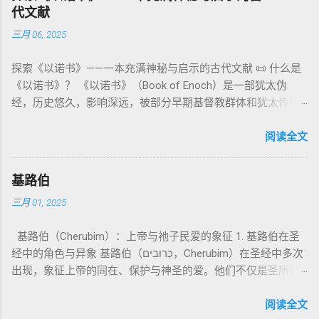
神、 属 灵 存在、 审判 官 等； 因此， 需 借助 上下文 判断 语
期以诺传统，不等同于《一以诺书》。 二、为什么重要？——
罪”，而是不妨碍与神交往的状态。圣所是神居住之地，进入必
代文献
义 和 神学 定位 。 二、 希伯来 圣经 中 Elohim 的 主要 用法 与
它是新约作者与读者共享的“语境词典” 1）新约中的直接/间接
须经过象征性与礼仪性的预备。 五、赎罪日与神同居的中心 第
三月 06, 2025
示例 分类 类型 用法 说明 示例 经文 含义 1. 真神 指 以色列 的
呼应 犹大书14–15 几乎逐字引 1 Enoch 1:9（“主带着千万圣者
16章描述每年一次的“赎罪日”（Yom Kippur），大祭司进入至
独 一 真神 创 1: 1 独 一 真神（ The God） 2. 假 神 外 邦 民族
降临审判众人”）； 犹6、彼后2:4 关于“犯罪天使被拘禁”与以诺
圣所，用血为圣所与百姓遮罪。 这是整卷《利未记》的神学中
探索《以诺书》——一本充满神秘与启示的古代文献 📜 什么是
所 崇拜 的 神祇 出 20: 3 假 神/ 偶像（ gods） 3. 属 灵 存在
的“深渊囚禁”叙事共振。 彼后2:4 用“ 他他路斯 （Tartarus）”指
心： 神愿意居住在人中间； 罪必须被遮盖才能维持这同在；
《以诺书》？ 《以诺书》（Book of Enoch）是一部犹太伪
神 的 众 子、 天使、 神圣 议会 成员 诗 82: 1, 申 32: 8– 9
天使囚禁之所，贴近以诺传统语境。 福音书/启示录 中的“ 人子
神主动提供遮罪之道（两个祭牲，特别是“为耶和华”的与“归于
经，历史悠久，影响深远，被部分早期基督教群体和犹太传统
神圣 存在（ divine beings） 4. 法官 被 委托 施行 神 审判者 出
来临与天使同来、坐在荣耀宝座审判列国 ”（太24–25；启1、
亚撒泻勒”的）。 这预表...
所珍视。它以圣经中的以诺（Enoch）——亚当的七世孙、挪亚
22: 8– 9， 诗 82: 6 法官（ judges），可能是神圣议会成员 5. 神
14、19）与《比喻之书》的“人子”母题同一语义场。 恶灵/污鬼
的曾祖父——的名义写成，包含大量关于天使、堕落、审判和弥
阅读全文
权 代表 受托 执行 神 旨意 的 人（ 如 摩西） 出 7: 1 神 的 代言
观 ：以诺将“巨人之灵”为游行污灵的渊源学解释，补给了新约
赛亚的异象。 📖 圣经中的以诺 （创世记 5:24）： “以诺与神同
人（ divine proxy） 6. 强调 威严 复数 形式 强调 尊贵 超自然 的
驱魔叙事背后的“灵界词库”（可1、路8；亦参弗6:12“执政掌
行，神将他取去，他就不在世了。” 这一神秘的记载激发了后世
显现 撒 上 28: 13 灵界 显现 或 尊称（ majestic plural） 三、
权”）。 阴间与审判意象 ：Sheol 的分区、册卷与火刑等图像，
基路伯
关于以诺与神的关系、天国奥秘的丰富想象。《以诺书》便是
每一 类 的 代表 经文 解读 1. 真神 的 独 一 性（ 创世 记 1: 1） “
帮助理解耶稣的审判比喻与《启示录》的审判美学。 社会伦理
三月 01, 2025
这种想象的结晶。 📖《以诺书》的主要内容 《以诺书》并非一
בְּרֵאשִׁית בָּרָא אֱלֹהִים...” “ 起初， 神（ Elohim） 创造 天地。” 尽
：以诺传统对压迫者的“祸哉”，与 雅各书 对不义富者的警告
本单一的作品，而是由多个部分组成，大致包括： 1️⃣ 《守望者
管 Elohim 是 复数 形式， 但 与 动词“ 创造”（ בָּרָא） 为 单数，
（雅5）形成呼应。 ...
基路伯（Cherubim）：上帝与祂子民爱的象征 1. 基路伯在圣
之书》（1 Enoch 1-36） 讲述堕落天使（守望者，Watchers）
语法 结构 显示 这 是在 强调 一位 ...
经中的角色与异象 基路伯（כְּרוּבִים，Cherubim）在圣经中多次
如何违背神的命令，与人类女子结合，生下巨人（Nephilim）。
出现，象征上帝的同在、保护与神圣的爱。他们不仅是圣所的
这些天使教授人类各种知识，如金属锻造、药草使用和占星
守护者，更象征上帝与祂子民的亲密关系。 （1）伊甸园的守
术，导致地上的罪恶泛滥。 神最终审判这些堕落天使，并通过
护者 在《创世记》3:24中，基路伯首次出现，被安置在伊甸园
阅读全文
洪水洁净世界。 这一描述与《创世记 6:1-4》的“神的众子”相呼