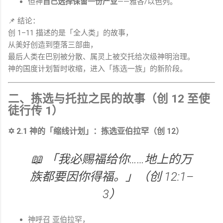
但神
自己选择保留一份产业
——雅各/以色列。
📌 结论：
创 1–11 描述的是「全人类」的故事，
从美好创造到堕落三部曲，
最后人类在巴别被分散、属灵上被交托给次级神明治理。
神的国度计划暂时收缩，进入「拣选一族」的新阶段。
二、拣选与托拉之民的故事（创 12 至使
徒行传 1）
✡ 2.1 神的「缩线计划」：拣选亚伯拉罕（创 12）
📖 「我必赐福给你……地上的万
族都要因你得福。」（创 12:1–
3）
神呼召
亚伯拉罕
，