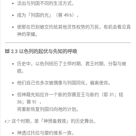
活出与列国不同的生活方式，
成为「列国的光」（赛 49:6），
使那在巴别被交托给其他灵性权势的万民，有机会看见真
神的荣耀。
🕍 2.3 以色列的起伏与先知的呼唤
历史中，以色列经历了士师时期、君王时期、分裂与被
掳。
他们自己也多次被偶像与列国同化，偏离使命。
但神藉先知应许一个新的弥赛亚王与新约（耶 31；结
36；赛 9），
将重新恢复列国归向祂的计划。
👉 这个时期，是「神预备救赎」的历史舞台。
神透过托拉与盟约维系一族，