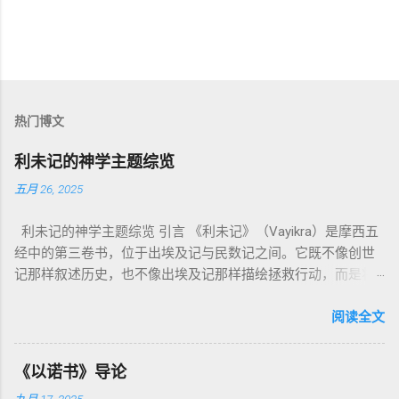
热门博文
利未记的神学主题综览
五月 26, 2025
利未记的神学主题综览 引言 《利未记》（Vayikra）是摩西五
经中的第三卷书，位于出埃及记与民数记之间。它既不像创世
记那样叙述历史，也不像出埃及记那样描绘拯救行动，而是将
焦点集中在 圣洁、礼仪、献祭与与神同居的生活准则 上。尽管
内容看似仪式化，《利未记》却揭示了 神的临在如何规范人类
阅读全文
社会与属灵生活 。 一、神的圣洁与人的回应 “你们要圣洁，因
为我耶和华你们的神是圣洁的。”（利未记19:2） 这节经文构成
《以诺书》导论
整卷书的中心神学。希伯来文“קָדוֹשׁ”（kadosh）不仅意味着道