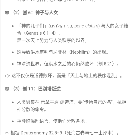
📖 （2）创 6：神子与人女
「神的儿子们」(בְנֵי הָאֱלֹהִים,
bene elohim
) 与人的女子结
合（
Genesis
6:1–4），
是一次天上势力与人类秩序的越界。
这导致洪水审判与尼非林（Nephilim）的出现。
神清洗世界，但洪水之后的心仍然败坏（创 8:21）。
👉 这不仅仅是道德败坏，而是「天上与地上的秩序混乱」。
📖 （3）创 11：巴别塔叛逆
人类聚集在
示拿平原
建造塔，要“传扬自己的名”，抗拒
神分散的命令。
神降临混乱语言，使他们分散各地。
📜 根据
Deuteronomy
32:8–9（死海古卷与七十士译本），