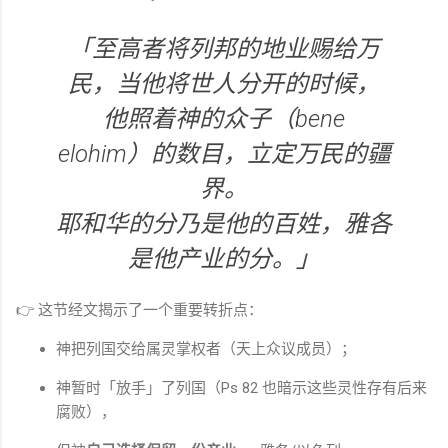
「至高者将列邦的地业赐给万
民，当他将世人分开的时候，
他照着神的众子（
bene
elohim
）的数目，立定万民的疆
界。
耶和华的分乃是他的百姓，雅各
是他产业的分。」
👉 这节经文揭示了一个重要转折点：
神把列国交给属灵掌权者（天上众议成员）；
神暂时「放手」了列国（Ps 82 也暗示这些灵性存有后来
腐败），