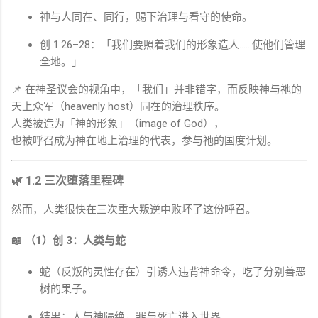
神与人同在、同行，赐下治理与看守的使命。
创 1:26–28：「我们要照着我们的形象造人……使他们管理
全地。」
📌 在神圣议会的视角中，「我们」并非错字，而反映神与祂的
天上众军（heavenly host）同在的治理秩序。
人类被造为「神的形象」（image of God），
也被呼召成为神在地上治理的代表，参与祂的国度计划。
🌿 1.2 三次堕落里程碑
然而，人类很快在三次重大叛逆中败坏了这份呼召。
📖 （1）创 3：人类与蛇
蛇（反叛的灵性存在）引诱人违背神命令，吃了分别善恶
树的果子。
结果：人与神隔绝，罪与死亡进入世界。