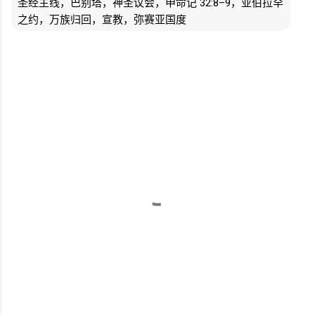
圣经主线，巴别塔，神圣议会，申命记 32:8–9，亚伯拉罕
之约，万族归回，宣教，弥赛亚国度
评
论