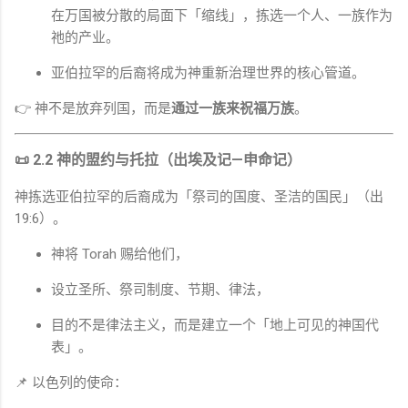
在万国被分散的局面下「缩线」，拣选一个人、一族作为
祂的产业。
亚伯拉罕的后裔将成为神重新治理世界的核心管道。
👉 神不是放弃列国，而是
通过一族来祝福万族
。
📜 2.2 神的盟约与托拉（出埃及记—申命记）
神拣选亚伯拉罕的后裔成为「祭司的国度、圣洁的国民」（出
19:6）。
神将
Torah
赐给他们，
设立圣所、祭司制度、节期、律法，
目的不是律法主义，而是建立一个「地上可见的神国代
表」。
📌 以色列的使命：