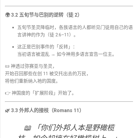
🌍 3.2 五旬节与巴别的逆转（徒 2）
五旬节圣灵降临时，各族语言的人都听见门徒用自己的语
言讲神的作为（徒 2:6–11）。
这正是巴别事件的「反转」：
当初语言被混乱 → 如今神用多语言宣告一位主。
📜 神透过弥赛亚与圣灵，
开始召回那些在创 11 被交托出去的万民，
将他们重新纳入祂的国度。
👉 神国度的「扩展阶段」开始了。
🌿 3.3 外邦人的接枝（
Romans
11）
📖 「你们外邦人本是野橄榄