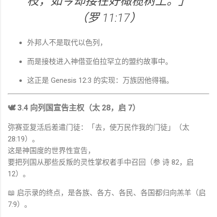
枝，如今却接在好橄榄树上。」
（罗 11:17）
外邦人不是取代以色列，
而是接枝进入神借亚伯拉罕立的盟约故事中。
这正是
Genesis
12:3 的实现：万族因他得福。
🕊 3.4 向列国宣告主权（太 28，启 7）
弥赛亚复活后差遣门徒：「去，使万民作我的门徒」（太
28:19）。
这是神国度的世界性宣告，
要把列国从那些反叛的灵性掌权者手中召回（参 诗 82，启
12）。
📖 启示录的终点，是各族、各方、各民、各国都归向羔羊（启
7:9）。