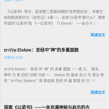
九月 17, 2025
德上的圣洁，更意味着“分别出来”、“归属于神”。 《利未记》教
导人如何通过祭献、饮食、节期、社会正义等方面在实际生活
《以诺书》导论：走进第二圣殿时期的“世界观后台”，并看它
中活出“圣洁”。圣洁不仅是内心态度，更是生活方式。 二、献
如何照亮新约与〈创世记〉6章 一、这本“以诺书”是什么？ 通常
祭制度：与神相交的通道 前七章详细描述五种祭： 燔祭
所说的“以诺书”指 《一以诺书》（1 Enoch） ——由多卷文本构
（olah）：全然献上，象征奉献与赎罪； 素祭 （minchah）：
成的犹太启示文学合集，成书于 第二圣殿时期 （约公元前3—1
感恩的麦祭，象征生活之献； 平安祭 （shelamim）：人与神
世纪），虽不在犹太/基督教主流正典之内（ 埃塞俄比亚正教
阅读全文
团契的象征； 赎罪祭 （chatat）：针对无意之罪的遮盖； 赎愆
视为正典），却在耶稣与使徒的时代 影响极大 。完整文本以
祭 （asham）：针对特定罪行的赔偿与赎回。 这些制度不是单
吉兹语（埃塞俄比亚语） 保存， 死海古卷 出土了多份 阿拉姆
纯宗教仪式，而是 神提供给罪人恢复关系的方式 。 希伯来文
אֱלֹהִים Elohim：圣经中“神”的多重面貌
语 残卷，另有 希腊文 片段，显示其广泛流传。 《一以诺书》
“כפר”（kaphar）意为“遮盖、和解”，显示出神主动设立机制使
六月 08, 2025
大体由五部分组成（作者与年代各异）： 《守望者之书》（1–
祂的子民得洁净并维系同在。 三、祭司制度与敬拜秩序 亚伦与
36） ：叙述堕落天使“ 守望者 ”（Aram. ʿîrîn ，参但4）与人女
他的子孙被设立为祭司，是以色列人与神之间的中保。《利未
אֱלֹהִים Elohim： 圣经 中“ 神” 的 多重 面貌 —— 语 义、 语法、
通婚、巨人（尼非利人）的出现，以及神对其囚禁与审判。
记》强调他们的洁净、服饰、行为都必须与神的圣洁相称。 祭
神学 与 新 旧约 对照 分析 一、 Elohim 的 基本 含义 与 语法 特
《比喻/相似喻之书》（37–71） ：频繁出现“ 那位人子/拣选
司是 圣所的看守者、律法的教导者与百姓的代求者 。他们的失
性 “ אֱלֹהִים ( Elohim) ” 是 希伯来 圣经 中 最 常用 来 指“ 神” 的
者/义者 ”，刻画末世审判与王权。 《天文之书》（72–82） ：
败（如拿答与亚比户擅献凡火）立刻带来神的审判（利10
词汇， 其词 根 是 אֵל ( El) ， 意思 为“ 能力 者” 或“ 有权 柄
阐释**364日“以诺历”**与天体秩序。 《梦异之书》（83–90）
章），显示敬拜的严肃性。 四、洁净与不洁：属灵与社会的界
者”。 ✦ 语法 现象： Elohim 是 一个 复数 形式 （“- im” 后
阅读全文
：以异象回顾以色列史并预示末世。 《以诺书信》（91–108）
限 第11–15章讲述关于食物、疾病（如大麻风）、体液等“洁净
缀）， 但 常 与 单数 动词 搭配 使用， 表示 独 一 真神（ 如 创
：智慧训诫、“祸哉”、义人与恶人的结局等。 提示：另有《二
与不洁”的律例。其目的不是为了迷信或隔离，而是建立 圣洁与
世 记 1: 1）； 在 其他 语 境 中也 可 用于 复数 意义， 如 指 多
以诺书》（斯拉夫文）与《三以诺书》（希伯来文），属更晚
秩序感 ，帮助以色列人活在神的同在中。 “洁净”不是等同于“无
探索《以诺书》——一本充满神秘与启示的古