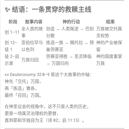
✨ 结语：一条贯穿的救赎主线
阶段
叙事内容
神的行动
结果
全人类的故
创造 → 人类叛逆 → 巴别
万族被交托属
创 1–11
事
分散
灵权势
创 12–
亚伯拉罕与
拣选一族 → 赐托拉 → 预
神的产业被保
徒 1
以色列
备弥赛亚
留
徒 2–启
弥赛亚得胜 → 圣灵降临
神的国度重掌
万族归回
示录
→ 万国归向
万族
📜
Deuteronomy
32:8–9 是这个大故事的中轴：
神先「交托」万国，
再「拣选」雅各，
最终「召回」万国。
在神圣议会的视角中，这不只是人类的历史，
更是一场属灵治理权的更替，
直到耶和华独自为王（诗 82；启 11:15）。