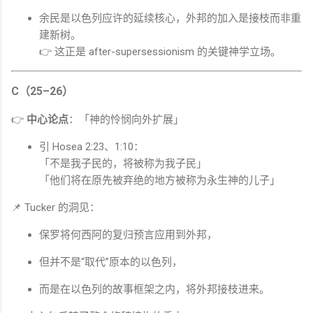
余民是以色列应许的延续核心，外邦的加入是接枝而非重
建新树。
👉 这正是 after-supersessionism 的关键神学立场。
C（25–26）
👉
中心论点
：「神的怜悯向外扩展」
引
Hosea
2:23、1:10：
「不是我子民的，将被称为我子民」
「他们将在原先被弃绝的地方被称为永生神的儿子」
📌 Tucker 的洞见：
保罗将何西阿的复归预言应用到外邦，
但并不是“取代”原本的以色列，
而是在以色列的故事框架之内，将外邦接枝进来。