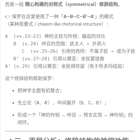
而是一段
精心构建的对称式（symmetrical）修辞结构
。
👉 保罗在这里使用了一种「
A–B–C–B’–A’
」的模式
（某种层叠式 / chiasm-like rhetorical structure）：
A
  (vv.
22
–
23
) 神的主权与怜悯：器皿的对比

B
  (v.
24
) 呼召的范围：犹太人 + 外邦人

      C  (vv.
25
–
26
) 引用何西阿：不属子民 → 成为子民

B
’ (vv.
27
–
28
A
’ (v.
29
这个修辞结构帮助保罗：
把神学主题有机整合；
先立论（A、A’），中间展开（B、C、B’）；
形成一个「神的怜悯 → 呼召 → 预言实现 → 神怜悯」的
闭环。