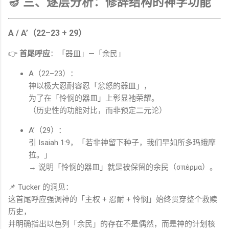
🪔 三、逐层分析：修辞结构的神学功能
A / A’
（22–23 + 29）
👉
首尾呼应
：「器皿」—「余民」
A（22–23）：
神以极大忍耐容忍「忿怒的器皿」，
为了在「怜悯的器皿」上彰显祂荣耀。
（历史性的功能对比，而非预定二元论）
A’（29）：
引
Isaiah
1:9，「若非神留下种子，我们早如所多玛蛾摩
拉。」
→ 说明「怜悯的器皿」就是被保留的余民（σπέρμα）。
📌 Tucker 的洞见：
这首尾呼应强调神的「主权 + 忍耐 + 怜悯」始终贯穿整个救赎
历史，
并明确指出以色列「余民」的存在不是偶然，而是神的计划核