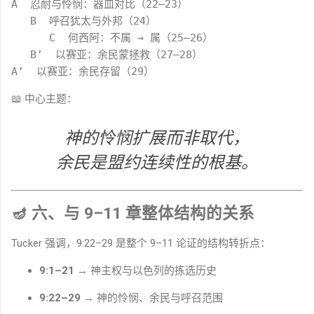
A
  忍耐与怜悯：器皿对比（
22
–
23
）

B
  呼召犹太与外邦（
24
）

      C  何西阿：不属 → 属（
25
–
26
）

B
’  以赛亚：余民蒙拯救（
27
–
28
A
’  以赛亚：余民存留（
29
📖 中心主题：
神的怜悯扩展而非取代，
余民是盟约连续性的根基。
🪔 六、与 9–11 章整体结构的关系
Tucker 强调，9:22–29 是整个 9–11 论证的结构转折点：
9:1–21
→ 神主权与以色列的拣选历史
9:22–29
→ 神的怜悯、余民与呼召范围