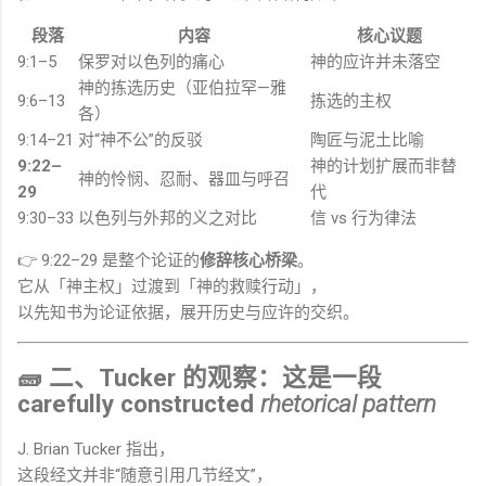
段落
内容
核心议题
9:1–5
保罗对以色列的痛心
神的应许并未落空
神的拣选历史（亚伯拉罕—雅
9:6–13
拣选的主权
各）
9:14–21
对“神不公”的反驳
陶匠与泥土比喻
9:22–
神的计划扩展而非替
神的怜悯、忍耐、器皿与呼召
29
代
9:30–33
以色列与外邦的义之对比
信 vs 行为律法
👉 9:22–29 是整个论证的
修辞核心桥梁
。
它从「神主权」过渡到「神的救赎行动」，
以先知书为论证依据，展开历史与应许的交织。
🧱 二、Tucker 的观察：这是一段
carefully constructed
rhetorical pattern
J. Brian Tucker
指出，
这段经文并非“随意引用几节经文”，