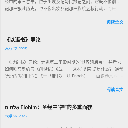
经中的第三卷书，位于出埃及记与民数记之间。它既不像创世
记那样叙述历史，也不像出埃及记那样描绘拯救行动，而是将
焦点集中在 圣洁、礼仪、献祭与与神同居的生活准则 上。尽管
内容看似仪式化，《利未记》却揭示了 神的临在如何规范人类
阅读全文
社会与属灵生活 。 一、神的圣洁与人的回应 “你们要圣洁，因
为我耶和华你们的神是圣洁的。”（利未记19:2） 这节经文构成
《以诺书》导论
整卷书的中心神学。希伯来文“קָדוֹשׁ”（kadosh）不仅意味着道
九月 17, 2025
德上的圣洁，更意味着“分别出来”、“归属于神”。 《利未记》教
导人如何通过祭献、饮食、节期、社会正义等方面在实际生活
《以诺书》导论：走进第二圣殿时期的“世界观后台”，并看它
中活出“圣洁”。圣洁不仅是内心态度，更是生活方式。 二、献
如何照亮新约与〈创世记〉6章 一、这本“以诺书”是什么？ 通常
祭制度：与神相交的通道 前七章详细描述五种祭： 燔祭
所说的“以诺书”指 《一以诺书》（1 Enoch） ——由多卷文本构
（olah）：全然献上，象征奉献与赎罪； 素祭 （minchah）：
成的犹太启示文学合集，成书于 第二圣殿时期 （约公元前3—1
感恩的麦祭，象征生活之献； 平安祭 （shelamim）：人与神
世纪），虽不在犹太/基督教主流正典之内（ 埃塞俄比亚正教
阅读全文
团契的象征； 赎罪祭 （chatat）：针对无意之罪的遮盖； 赎愆
视为正典），却在耶稣与使徒的时代 影响极大 。完整文本以
祭 （asham）：针对特定罪行的赔偿与赎回。 这些制度不是单
吉兹语（埃塞俄比亚语） 保存， 死海古卷 出土了多份 阿拉姆
纯宗教仪式，而是 神提供给罪人恢复关系的方式 。 希伯来文
אֱלֹהִים Elohim：圣经中“神”的多重面貌
语 残卷，另有 希腊文 片段，显示其广泛流传。 《一以诺书》
“כפר”（kaphar）意为“遮盖、和解”，显示出神主动设立机制使
六月 08, 2025
大体由五部分组成（作者与年代各异）： 《守望者之书》（1–
祂的子民得洁净并维系同在。 三、祭司制度与敬拜秩序 亚伦与
36） ：叙述堕落天使“ 守望者 ”（Aram. ʿîrîn ，参但4）与人女
他的子孙被设立为祭司，是以色列人与神之间的中保。《利未