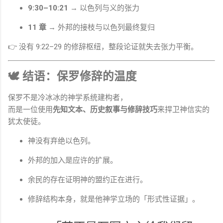
9:30–10:21
→ 以色列与义的张力
11 章
→ 外邦的接枝与以色列最终复归
👉 没有 9:22–29 的修辞枢纽，整段论证就失去张力平衡。
🕊 结语：保罗修辞的温度
保罗不是冷冰冰的神学系统建构者，
而是一位使用
先知文本、历史叙事与修辞技巧
来捍卫神信实的
犹太使徒。
神没有弃绝以色列。
外邦的加入是应许的扩展。
余民的存在证明神的盟约正在进行。
修辞结构本身，就是他神学立场的「形式性证据」。