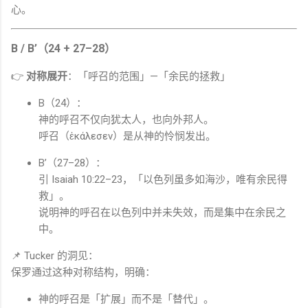
心。
B / B’
（24 + 27–28）
👉
对称展开
：「呼召的范围」—「余民的拯救」
B（24）：
神的呼召不仅向犹太人，也向外邦人。
呼召（ἐκάλεσεν）是从神的怜悯发出。
B’（27–28）：
引
Isaiah
10:22–23，「以色列虽多如海沙，唯有余民得
救」。
说明神的呼召在以色列中并未失效，而是集中在余民之
中。
📌 Tucker 的洞见：
保罗通过这种对称结构，明确：
神的呼召是「扩展」而不是「替代」。