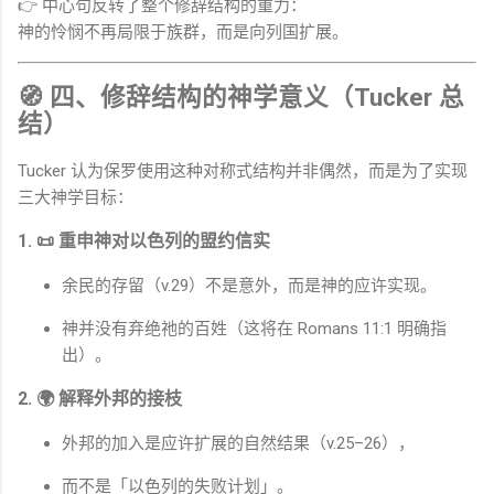
👉 中心句反转了整个修辞结构的重力：
神的怜悯不再局限于族群，而是向列国扩展。
🧭 四、修辞结构的神学意义（Tucker 总
结）
Tucker 认为保罗使用这种对称式结构并非偶然，而是为了实现
三大神学目标：
1. 📜
重申神对以色列的盟约信实
余民的存留（v.29）不是意外，而是神的应许实现。
神并没有弃绝祂的百姓（这将在
Romans
11:1 明确指
出）。
2. 🌍
解释外邦的接枝
外邦的加入是应许扩展的自然结果（v.25–26），
而不是「以色列的失败计划」。