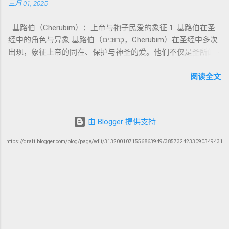
三月 01, 2025
这种想象的结晶。 📖《以诺书》的主要内容 《以诺书》并非一
בְּרֵאשִׁית בָּרָא אֱלֹהִים...” “ 起初， 神（ Elohim） 创造 天地。” 尽
：以诺传统对压迫者的“祸哉”，与 雅各书 对不义富者的警告
本单一的作品，而是由多个部分组成，大致包括： 1️⃣ 《守望者
管 Elohim 是 复数 形式， 但 与 动词“ 创造”（ בָּרָא） 为 单数，
（雅5）形成呼应。 ...
基路伯（Cherubim）：上帝与祂子民爱的象征 1. 基路伯在圣
之书》（1 Enoch 1-36） 讲述堕落天使（守望者，Watchers）
语法 结构 显示 这 是在 强调 一位 ...
经中的角色与异象 基路伯（כְּרוּבִים，Cherubim）在圣经中多次
如何违背神的命令，与人类女子结合，生下巨人（Nephilim）。
出现，象征上帝的同在、保护与神圣的爱。他们不仅是圣所的
这些天使教授人类各种知识，如金属锻造、药草使用和占星
守护者，更象征上帝与祂子民的亲密关系。 （1）伊甸园的守
术，导致地上的罪恶泛滥。 神最终审判这些堕落天使，并通过
护者 在《创世记》3:24中，基路伯首次出现，被安置在伊甸园
阅读全文
洪水洁净世界。 这一描述与《创世记 6:1-4》的“神的众子”相呼
的东边，守护生命树的道路： “于是把他赶出去了，又在伊甸园
应 ，表明堕落天使的故事在犹太传统中有着广泛的流传。 📖
的东边安设基路伯和四面转动发火焰的剑，要守住生命树的道
创世记 6:1-4 ： “当人在世上多起来，又生女儿的时候，神的众
路。” 基路伯的角色是保护圣洁的空间，防止堕落的人类再次进
子看见人的女子美貌，就随意挑选，娶来为妻。他们与女子交
由 Blogger 提供支持
入伊甸园。这象征着罪的阻隔，也反映出人类与神分离后的失
合后，生下了伟人（Nephilim），那时候的伟人就是古时英武有
落。 （2）会幕与圣殿中的基路伯 在《出埃及记》25:18-22，
名的人。” 📜 犹太解读 ： 许多犹太文献（如《以诺书》、《死
https://draft.blogger.com/blog/page/edit/3132001071556863949/3857324233090349431
基路伯被安置在约柜的遮盖上： “要用金子锤出两个基路伯，安
海古卷》）都将 “神的众子”解释为堕落的天使 ，即“守望者”
在施恩座的两头……我在那里要与你相会，要从见证柜施恩座以
（Watchers）。 这些天使的堕落被认为是 导致地球堕落和最终
上、二基路伯中间，和你说我一切要吩咐你传给以色列人的
洪水审判的原因 。 2️⃣ 《天文书》（1 Enoch 72-82） 详细描述
事。” 这里的基路伯代表上帝的临在（Shekhinah），是神与以
了宇宙的结构、太阳、月亮、星辰的运行，反映出古代犹太人
色列人相交的地方。上帝在二基路伯之间与摩西对话，显示祂
对天文和时间计算的理解。 3️⃣ 《寓言书》（1 Enoch 37-71）
的同在。 在所罗门圣殿中（《列王纪上》6:23-28），基路伯的
预言弥赛亚的到来，称他为“人子”，与但以理书（但 7:13）中描
形象被扩大，高达十肘，象征上帝宏伟的荣耀。 2. 基路伯与神
绘的弥赛亚形象相似。 预示义人的复活和最终的审判。 4️⃣