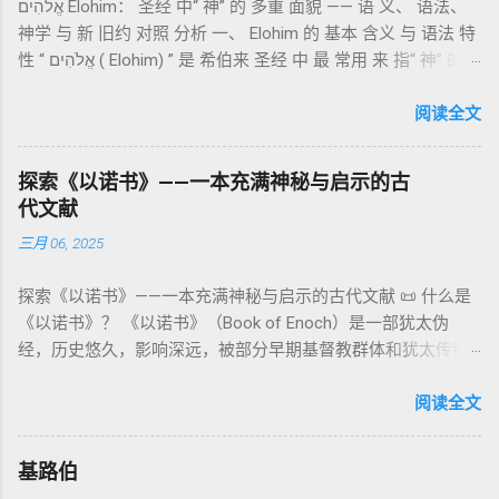
אֱלֹהִים Elohim： 圣经 中“ 神” 的 多重 面貌 —— 语 义、 语法、
通婚、巨人（尼非利人）的出现，以及神对其囚禁与审判。
记》强调他们的洁净、服饰、行为都必须与神的圣洁相称。 祭
神学 与 新 旧约 对照 分析 一、 Elohim 的 基本 含义 与 语法 特
《比喻/相似喻之书》（37–71） ：频繁出现“ 那位人子/拣选
司是 圣所的看守者、律法的教导者与百姓的代求者 。他们的失
性 “ אֱלֹהִים ( Elohim) ” 是 希伯来 圣经 中 最 常用 来 指“ 神” 的
者/义者 ”，刻画末世审判与王权。 《天文之书》（72–82） ：
败（如拿答与亚比户擅献凡火）立刻带来神的审判（利10
词汇， 其词 根 是 אֵל ( El) ， 意思 为“ 能力 者” 或“ 有权 柄
阐释**364日“以诺历”**与天体秩序。 《梦异之书》（83–90）
章），显示敬拜的严肃性。 四、洁净与不洁：属灵与社会的界
者”。 ✦ 语法 现象： Elohim 是 一个 复数 形式 （“- im” 后
阅读全文
：以异象回顾以色列史并预示末世。 《以诺书信》（91–108）
限 第11–15章讲述关于食物、疾病（如大麻风）、体液等“洁净
缀）， 但 常 与 单数 动词 搭配 使用， 表示 独 一 真神（ 如 创
：智慧训诫、“祸哉”、义人与恶人的结局等。 提示：另有《二
与不洁”的律例。其目的不是为了迷信或隔离，而是建立 圣洁与
世 记 1: 1）； 在 其他 语 境 中也 可 用于 复数 意义， 如 指 多
以诺书》（斯拉夫文）与《三以诺书》（希伯来文），属更晚
秩序感 ，帮助以色列人活在神的同在中。 “洁净”不是等同于“无
探索《以诺书》——一本充满神秘与启示的古
神、 属 灵 存在、 审判 官 等； 因此， 需 借助 上下文 判断 语
期以诺传统，不等同于《一以诺书》。 二、为什么重要？——
罪”，而是不妨碍与神交往的状态。圣所是神居住之地，进入必
代文献
义 和 神学 定位 。 二、 希伯来 圣经 中 Elohim 的 主要 用法 与
它是新约作者与读者共享的“语境词典” 1）新约中的直接/间接
须经过象征性与礼仪性的预备。 五、赎罪日与神同居的中心 第
三月 06, 2025
示例 分类 类型 用法 说明 示例 经文 含义 1. 真神 指 以色列 的
呼应 犹大书14–15 几乎逐字引 1 Enoch 1:9（“主带着千万圣者
16章描述每年一次的“赎罪日”（Yom Kippur），大祭司进入至
独 一 真神 创 1: 1 独 一 真神（ The God） 2. 假 神 外 邦 民族
降临审判众人”）； 犹6、彼后2:4 关于“犯罪天使被拘禁”与以诺
圣所，用血为圣所与百姓遮罪。 这是整卷《利未记》的神学中
探索《以诺书》——一本充满神秘与启示的古代文献 📜 什么是
所 崇拜 的 神祇 出 20: 3 假 神/ 偶像（ gods） 3. 属 灵 存在
的“深渊囚禁”叙事共振。 彼后2:4 用“ 他他路斯 （Tartarus）”指
心： 神愿意居住在人中间； 罪必须被遮盖才能维持这同在；
《以诺书》？ 《以诺书》（Book of Enoch）是一部犹太伪
神 的 众 子、 天使、 神圣 议会 成员 诗 82: 1, 申 32: 8– 9
天使囚禁之所，贴近以诺传统语境。 福音书/启示录 中的“ 人子
神主动提供遮罪之道（两个祭牲，特别是“为耶和华”的与“归于
经，历史悠久，影响深远，被部分早期基督教群体和犹太传统
神圣 存在（ divine beings） 4. 法官 被 委托 施行 神 审判者 出
来临与天使同来、坐在荣耀宝座审判列国 ”（太24–25；启1、
亚撒泻勒”的）。 这预表...
所珍视。它以圣经中的以诺（Enoch）——亚当的七世孙、挪亚
22: 8– 9， 诗 82: 6 法官（ judges），可能是神圣议会成员 5. 神
14、19）与《比喻之书》的“人子”母题同一语义场。 恶灵/污鬼
的曾祖父——的名义写成，包含大量关于天使、堕落、审判和弥
阅读全文
权 代表 受托 执行 神 旨意 的 人（ 如 摩西） 出 7: 1 神 的 代言
观 ：以诺将“巨人之灵”为游行污灵的渊源学解释，补给了新约
赛亚的异象。 📖 圣经中的以诺 （创世记 5:24）： “以诺与神同
人（ divine proxy） 6. 强调 威严 复数 形式 强调 尊贵 超自然 的
驱魔叙事背后的“灵界词库”（可1、路8；亦参弗6:12“执政掌
行，神将他取去，他就不在世了。” 这一神秘的记载激发了后世
显现 撒 上 28: 13 灵界 显现 或 尊称（ majestic plural） 三、
权”）。 阴间与审判意象 ：Sheol 的分区、册卷与火刑等图像，
基路伯
关于以诺与神的关系、天国奥秘的丰富想象。《以诺书》便是
每一 类 的 代表 经文 解读 1. 真神 的 独 一 性（ 创世 记 1: 1） “
帮助理解耶稣的审判比喻与《启示录》的审判美学。 社会伦理