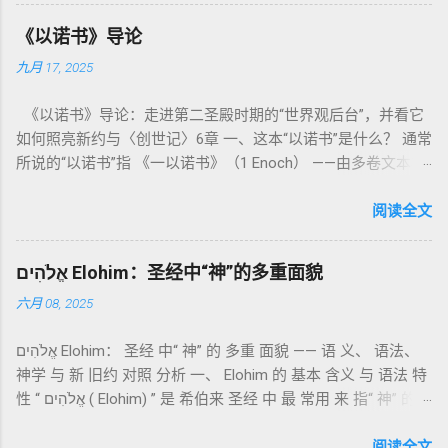
为我耶和华你们的神是圣洁的。”（利未记19:2） 这节经文构成
《以诺书》导论
整卷书的中心神学。希伯来文“קָדוֹשׁ”（kadosh）不仅意味着道
九月 17, 2025
德上的圣洁，更意味着“分别出来”、“归属于神”。 《利未记》教
导人如何通过祭献、饮食、节期、社会正义等方面在实际生活
《以诺书》导论：走进第二圣殿时期的“世界观后台”，并看它
中活出“圣洁”。圣洁不仅是内心态度，更是生活方式。 二、献
如何照亮新约与〈创世记〉6章 一、这本“以诺书”是什么？ 通常
祭制度：与神相交的通道 前七章详细描述五种祭： 燔祭
所说的“以诺书”指 《一以诺书》（1 Enoch） ——由多卷文本构
（olah）：全然献上，象征奉献与赎罪； 素祭 （minchah）：
成的犹太启示文学合集，成书于 第二圣殿时期 （约公元前3—1
感恩的麦祭，象征生活之献； 平安祭 （shelamim）：人与神
世纪），虽不在犹太/基督教主流正典之内（ 埃塞俄比亚正教
阅读全文
团契的象征； 赎罪祭 （chatat）：针对无意之罪的遮盖； 赎愆
视为正典），却在耶稣与使徒的时代 影响极大 。完整文本以
祭 （asham）：针对特定罪行的赔偿与赎回。 这些制度不是单
吉兹语（埃塞俄比亚语） 保存， 死海古卷 出土了多份 阿拉姆
纯宗教仪式，而是 神提供给罪人恢复关系的方式 。 希伯来文
אֱלֹהִים Elohim：圣经中“神”的多重面貌
语 残卷，另有 希腊文 片段，显示其广泛流传。 《一以诺书》
“כפר”（kaphar）意为“遮盖、和解”，显示出神主动设立机制使
六月 08, 2025
大体由五部分组成（作者与年代各异）： 《守望者之书》（1–
祂的子民得洁净并维系同在。 三、祭司制度与敬拜秩序 亚伦与
36） ：叙述堕落天使“ 守望者 ”（Aram. ʿîrîn ，参但4）与人女
他的子孙被设立为祭司，是以色列人与神之间的中保。《利未
אֱלֹהִים Elohim： 圣经 中“ 神” 的 多重 面貌 —— 语 义、 语法、
通婚、巨人（尼非利人）的出现，以及神对其囚禁与审判。
记》强调他们的洁净、服饰、行为都必须与神的圣洁相称。 祭
神学 与 新 旧约 对照 分析 一、 Elohim 的 基本 含义 与 语法 特
《比喻/相似喻之书》（37–71） ：频繁出现“ 那位人子/拣选
司是 圣所的看守者、律法的教导者与百姓的代求者 。他们的失
性 “ אֱלֹהִים ( Elohim) ” 是 希伯来 圣经 中 最 常用 来 指“ 神” 的
者/义者 ”，刻画末世审判与王权。 《天文之书》（72–82） ：
败（如拿答与亚比户擅献凡火）立刻带来神的审判（利10
词汇， 其词 根 是 אֵל ( El) ， 意思 为“ 能力 者” 或“ 有权 柄
阐释**364日“以诺历”**与天体秩序。 《梦异之书》（83–90）
章），显示敬拜的严肃性。 四、洁净与不洁：属灵与社会的界
者”。 ✦ 语法 现象： Elohim 是 一个 复数 形式 （“- im” 后
阅读全文