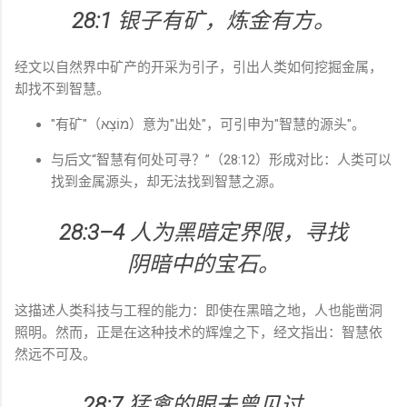
28:1
银子有矿，炼金有方。
经文以自然界中矿产的开采为引子，引出人类如何挖掘金属，
却找不到智慧。
"有矿"（מוֹצָא）意为"出处"，可引申为"智慧的源头"。
与后文“智慧有何处可寻？”（28:12）形成对比：人类可以
找到金属源头，却无法找到智慧之源。
28:3–4
人为黑暗定界限，寻找
阴暗中的宝石。
这描述人类科技与工程的能力：即使在黑暗之地，人也能凿洞
照明。然而，正是在这种技术的辉煌之下，经文指出：智慧依
然远不可及。
28:7
猛禽的眼未曾见过。