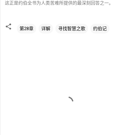
这正是约伯全书为人类苦难所提供的最深刻回答之一。
第28章
详解
寻找智慧之歌
约伯记
评
论