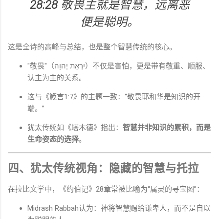
28:28
敬畏主就是智慧，远离恶
便是聪明。
这是全诗的高峰与总结，也是整个智慧传统的核心。
"敬畏"（יִרְאַת יְהוָה）不仅是害怕，更是带有敬重、顺服、
认主为主的关系。
这与《箴言1:7》的主题一致：“敬畏耶和华是知识的开
端。”
犹太传统如《塔木德》指出：
智慧并非知识的累积，而是
生命姿态的选择
。
四、犹太传统视角：隐藏的智慧与托拉
在拉比文学中，《约伯记》28章常被比喻为“属灵的寻宝图”：
Midrash Rabbah认为：神将智慧赐给谦卑人，而不是自以