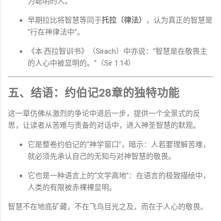
为聪明的人。
早期拉比将智慧等同于
托拉（律法）
，认为真正的智慧是
“行在神律法中”。
《本·西拉智训书》（Sirach）中亦说：“智慧是在敬畏主
的人心中被显明的。”（Sir 1:14）
五、结语：约伯记28章的独特功能
这一章仿佛从激烈的争论中退后一步，提供一个全景式的反
思，让读者从苦难与责备的对话中，进入神圣智慧的默观。
它是整卷约伯记的“神学窗口”，暗示：人若要理解苦难，
就必须先承认自己的无知与对神智慧的敬畏。
它也是一种语言上的“文学高地”：在语言的极致描绘中，
人类的有限被赤裸裸显明。
智慧不在地底矿藏，不在飞鸟目光之及，而在于人心的敬畏。