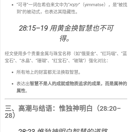
“可寻”一词在希伯来文中为“יִמָּצֵא”（yimmatse），是“被找
到”的被动式，也表达其隐藏性。
28:15–19
用黄金换智慧也不可
得。
经文使用多个贵重金属与珠宝名称（如“俄斐金”、“红玛瑙”、“蓝
宝石”、“水晶”、“珊瑚”、“红宝石”、“玻璃”）强化对比：
所有地上的财富都无法换取智慧。
表达出
智慧不是人的成就或物质追求的成果，而是属神的
属性
。
三、高潮与结语：惟独神明白（28:20–
28）
28:23
惟独神明白智慧的道路，