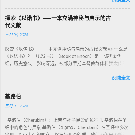
：以异象回顾以色列史并预示末世。 《以诺书信》（91–108）
限 第11–15章讲述关于食物、疾病（如大麻风）、体液等“洁净
缀）， 但 常 与 单数 动词 搭配 使用， 表示 独 一 真神（ 如 创
：智慧训诫、“祸哉”、义人与恶人的结局等。 提示：另有《二
与不洁”的律例。其目的不是为了迷信或隔离，而是建立 圣洁与
世 记 1: 1）； 在 其他 语 境 中也 可 用于 复数 意义， 如 指 多
以诺书》（斯拉夫文）与《三以诺书》（希伯来文），属更晚
秩序感 ，帮助以色列人活在神的同在中。 “洁净”不是等同于“无
探索《以诺书》——一本充满神秘与启示的古
神、 属 灵 存在、 审判 官 等； 因此， 需 借助 上下文 判断 语
期以诺传统，不等同于《一以诺书》。 二、为什么重要？——
罪”，而是不妨碍与神交往的状态。圣所是神居住之地，进入必
代文献
义 和 神学 定位 。 二、 希伯来 圣经 中 Elohim 的 主要 用法 与
它是新约作者与读者共享的“语境词典” 1）新约中的直接/间接
须经过象征性与礼仪性的预备。 五、赎罪日与神同居的中心 第
三月 06, 2025
示例 分类 类型 用法 说明 示例 经文 含义 1. 真神 指 以色列 的
呼应 犹大书14–15 几乎逐字引 1 Enoch 1:9（“主带着千万圣者
16章描述每年一次的“赎罪日”（Yom Kippur），大祭司进入至
独 一 真神 创 1: 1 独 一 真神（ The God） 2. 假 神 外 邦 民族
降临审判众人”）； 犹6、彼后2:4 关于“犯罪天使被拘禁”与以诺
圣所，用血为圣所与百姓遮罪。 这是整卷《利未记》的神学中
探索《以诺书》——一本充满神秘与启示的古代文献 📜 什么是
所 崇拜 的 神祇 出 20: 3 假 神/ 偶像（ gods） 3. 属 灵 存在
的“深渊囚禁”叙事共振。 彼后2:4 用“ 他他路斯 （Tartarus）”指
心： 神愿意居住在人中间； 罪必须被遮盖才能维持这同在；
《以诺书》？ 《以诺书》（Book of Enoch）是一部犹太伪
神 的 众 子、 天使、 神圣 议会 成员 诗 82: 1, 申 32: 8– 9
天使囚禁之所，贴近以诺传统语境。 福音书/启示录 中的“ 人子
神主动提供遮罪之道（两个祭牲，特别是“为耶和华”的与“归于
经，历史悠久，影响深远，被部分早期基督教群体和犹太传统
神圣 存在（ divine beings） 4. 法官 被 委托 施行 神 审判者 出
来临与天使同来、坐在荣耀宝座审判列国 ”（太24–25；启1、
亚撒泻勒”的）。 这预表...
所珍视。它以圣经中的以诺（Enoch）——亚当的七世孙、挪亚
22: 8– 9， 诗 82: 6 法官（ judges），可能是神圣议会成员 5. 神
14、19）与《比喻之书》的“人子”母题同一语义场。 恶灵/污鬼
的曾祖父——的名义写成，包含大量关于天使、堕落、审判和弥
阅读全文
权 代表 受托 执行 神 旨意 的 人（ 如 摩西） 出 7: 1 神 的 代言
观 ：以诺将“巨人之灵”为游行污灵的渊源学解释，补给了新约
赛亚的异象。 📖 圣经中的以诺 （创世记 5:24）： “以诺与神同
人（ divine proxy） 6. 强调 威严 复数 形式 强调 尊贵 超自然 的
驱魔叙事背后的“灵界词库”（可1、路8；亦参弗6:12“执政掌
行，神将他取去，他就不在世了。” 这一神秘的记载激发了后世
显现 撒 上 28: 13 灵界 显现 或 尊称（ majestic plural） 三、
权”）。 阴间与审判意象 ：Sheol 的分区、册卷与火刑等图像，
基路伯
关于以诺与神的关系、天国奥秘的丰富想象。《以诺书》便是
每一 类 的 代表 经文 解读 1. 真神 的 独 一 性（ 创世 记 1: 1） “
帮助理解耶稣的审判比喻与《启示录》的审判美学。 社会伦理
三月 01, 2025
这种想象的结晶。 📖《以诺书》的主要内容 《以诺书》并非一
בְּרֵאשִׁית בָּרָא אֱלֹהִים...” “ 起初， 神（ Elohim） 创造 天地。” 尽
：以诺传统对压迫者的“祸哉”，与 雅各书 对不义富者的警告
本单一的作品，而是由多个部分组成，大致包括： 1️⃣ 《守望者
管 Elohim 是 复数 形式， 但 与 动词“ 创造”（ בָּרָא） 为 单数，
（雅5）形成呼应。 ...
基路伯（Cherubim）：上帝与祂子民爱的象征 1. 基路伯在圣
之书》（1 Enoch 1-36） 讲述堕落天使（守望者，Watchers）
语法 结构 显示 这 是在 强调 一位 ...
经中的角色与异象 基路伯（כְּרוּבִים，Cherubim）在圣经中多次
如何违背神的命令，与人类女子结合，生下巨人（Nephilim）。
出现，象征上帝的同在、保护与神圣的爱。他们不仅是圣所的