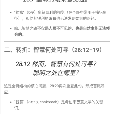
"猛禽"（עַיִט）象征犀利的视觉（在圣经中常用于捕猎象
征），即便其锐利的眼睛也无法发现智慧的路径。
暗示智慧之路
不仅是人眼不可见的，也是自然本能无法领
会的。
二、转折：智慧何处可寻（28:12–19）
28:12
然而，智慧有何处可寻？
聪明之处在哪里？
这是全诗结构的核心问题，28:20再次重复此句，形成首尾呼
应。
"智慧"（חָכְמָה, chokhmah）是希伯来智慧文学的关键
词。