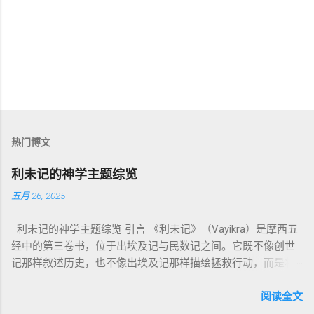
热门博文
利未记的神学主题综览
五月 26, 2025
利未记的神学主题综览 引言 《利未记》（Vayikra）是摩西五
经中的第三卷书，位于出埃及记与民数记之间。它既不像创世
记那样叙述历史，也不像出埃及记那样描绘拯救行动，而是将
焦点集中在 圣洁、礼仪、献祭与与神同居的生活准则 上。尽管
内容看似仪式化，《利未记》却揭示了 神的临在如何规范人类
阅读全文
社会与属灵生活 。 一、神的圣洁与人的回应 “你们要圣洁，因