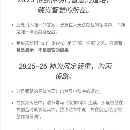
晓得智慧的所在。
此处引入唯一的答案：智慧在人无法触及的领域中，而神
是唯一洞悉其路径者。
希伯来动词“הֵבִין”（hevin）是“理解、洞察”之意。强调
智
慧是启示，不是探索的结果
。
28:25–26
神为风定轻重，为雨
设路。
这是智慧的具体表现：自然界中秩序的设定。
在犹太传统中，这节常与《箴言8章》连读，那里智慧在
神创造时就参与其中。拉比注释中说：神在创造时用“智
慧作为蓝图”。