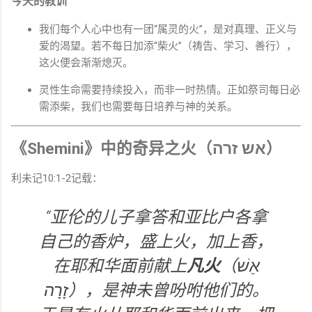
今天的教训
我们每个人心中也有一团“属灵的火”，是对真理、正义与
爱的渴望。若不每日加添“柴火”（祷告、学习、善行），
这火便会渐渐熄灭。
灵性生命需要持续投入，而非一时热情。正如祭司每日必
需添柴，我们也需要每日培养与神的关系。
《Shemini》中的奇异之火（אש זרה）
利未记10:1-2记载：
“亚伦的儿子拿答和亚比户各拿
自己的香炉，盛上火，加上香，
在耶和华面前献上
凡火
（אֵשׁ
זָרָה），是神未曾吩咐他们的。