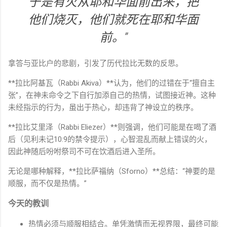
于是有火从耶和华面前出来，把
他们烧灭，他们就死在耶和华面
前。”
拿答与亚比户的悲剧，引发了历代拉比无数的反思。
**拉比阿基瓦（Rabbi Akiva）**认为，他们的过错在于“擅自主
张”，在神未命令之下自行加添自己的热情，试图接近神。这种
未经指示的行为，虽出于热心，却违背了神设立的秩序。
**拉比艾里泽（Rabbi Eliezer）**则强调，他们可能是在喝了酒
后（见利未记10:9的禁令提示），心智混乱而献上错误的火，
因此神随后吩咐祭司不可在饮酒后进入圣所。
无论是哪种解释，**拉比萨福纳（Sforno）**总结：“神要的是
顺服，而不仅是热情。”
今天的教训
热情必须与顺服相结合。单凭激情而无视界限，最终可能