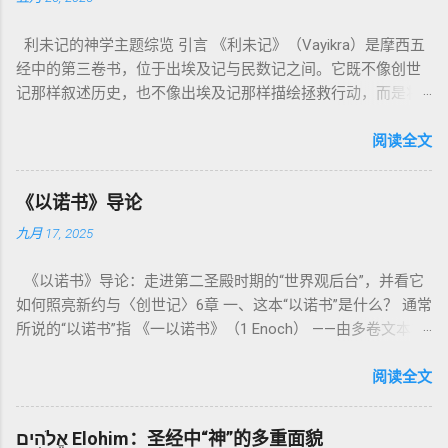
利未记的神学主题综览 引言 《利未记》（Vayikra）是摩西五
经中的第三卷书，位于出埃及记与民数记之间。它既不像创世
记那样叙述历史，也不像出埃及记那样描绘拯救行动，而是将
焦点集中在 圣洁、礼仪、献祭与与神同居的生活准则 上。尽管
内容看似仪式化，《利未记》却揭示了 神的临在如何规范人类
阅读全文
社会与属灵生活 。 一、神的圣洁与人的回应 “你们要圣洁，因
为我耶和华你们的神是圣洁的。”（利未记19:2） 这节经文构成
《以诺书》导论
整卷书的中心神学。希伯来文“קָדוֹשׁ”（kadosh）不仅意味着道
九月 17, 2025
德上的圣洁，更意味着“分别出来”、“归属于神”。 《利未记》教
导人如何通过祭献、饮食、节期、社会正义等方面在实际生活
《以诺书》导论：走进第二圣殿时期的“世界观后台”，并看它
中活出“圣洁”。圣洁不仅是内心态度，更是生活方式。 二、献
如何照亮新约与〈创世记〉6章 一、这本“以诺书”是什么？ 通常
祭制度：与神相交的通道 前七章详细描述五种祭： 燔祭
所说的“以诺书”指 《一以诺书》（1 Enoch） ——由多卷文本构
（olah）：全然献上，象征奉献与赎罪； 素祭 （minchah）：
成的犹太启示文学合集，成书于 第二圣殿时期 （约公元前3—1
感恩的麦祭，象征生活之献； 平安祭 （shelamim）：人与神
世纪），虽不在犹太/基督教主流正典之内（ 埃塞俄比亚正教
阅读全文
团契的象征； 赎罪祭 （chatat）：针对无意之罪的遮盖； 赎愆
视为正典），却在耶稣与使徒的时代 影响极大 。完整文本以
祭 （asham）：针对特定罪行的赔偿与赎回。 这些制度不是单
吉兹语（埃塞俄比亚语） 保存， 死海古卷 出土了多份 阿拉姆
纯宗教仪式，而是 神提供给罪人恢复关系的方式 。 希伯来文
אֱלֹהִים Elohim：圣经中“神”的多重面貌