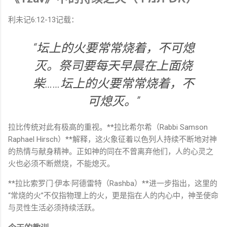
利未记6:12-13记载：
“坛上的火要常常烧着，不可熄
灭。祭司要每天早晨在上面烧
柴……坛上的火要常常烧着，不
可熄灭。”
拉比传统对此有极高的重视。**拉比希尔希（Rabbi Samson
Raphael Hirsch）**解释，这火象征着以色列人持续不断地对神
的热情与献身精神。正如神的同在不曾离弃他们，人的心灵之
火也必须不断燃烧，不能熄灭。
**拉比索罗门·伊本·阿德雷特（Rashba）**进一步指出，这里的
“常烧的火”不仅指物理上的火，更是指在人的内心中，神圣使命
与灵性生活必须持续活跃。