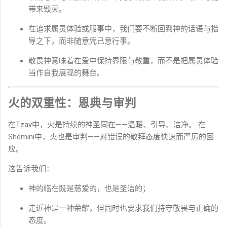
带来毁灭。
在追求属灵体验或服事中，我们要不断回到神的话语与指
导之下，而非随意凭己意行事。
敬畏神意味着在爱中保持界限与敬重，而不是把属灵体验
当作自我展现的舞台。
火的双重性：恩典与审判
在Tzav中，火是持续的神圣同在——温暖、引导、洁净。 在
Shemini中，火也是审判——对错误的敬拜态度快速而严厉的回
应。
这告诉我们：
神的临在既是慈爱的，也是圣洁的；
走近神是一种荣耀，但同时也要求我们持守敬畏与正确的
态度。