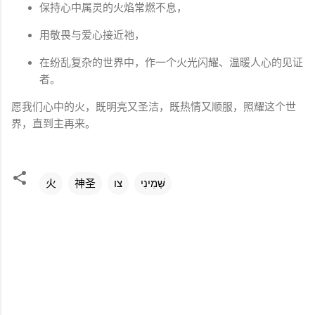
保持心中属灵的火焰常燃不息，
用敬畏与爱心接近祂，
在纷乱复杂的世界中，作一个火光闪耀、温暖人心的见证
者。
愿我们心中的火，既明亮又圣洁，既热情又顺服，照耀这个世
界，直到主再来。
火
神圣
צו
שְּׁמִינִי
评
论