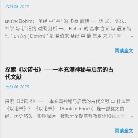
语 残卷，另有 希腊文 片段，显示其广泛流传。 《一以诺书》
“כפר”（kaphar）意为“遮盖、和解”，显示出神主动设立机制使
六月 08, 2025
大体由五部分组成（作者与年代各异）： 《守望者之书》（1–
祂的子民得洁净并维系同在。 三、祭司制度与敬拜秩序 亚伦与
36） ：叙述堕落天使“ 守望者 ”（Aram. ʿîrîn ，参但4）与人女
他的子孙被设立为祭司，是以色列人与神之间的中保。《利未
אֱלֹהִים Elohim： 圣经 中“ 神” 的 多重 面貌 —— 语 义、 语法、
通婚、巨人（尼非利人）的出现，以及神对其囚禁与审判。
记》强调他们的洁净、服饰、行为都必须与神的圣洁相称。 祭
神学 与 新 旧约 对照 分析 一、 Elohim 的 基本 含义 与 语法 特
《比喻/相似喻之书》（37–71） ：频繁出现“ 那位人子/拣选
司是 圣所的看守者、律法的教导者与百姓的代求者 。他们的失
性 “ אֱלֹהִים ( Elohim) ” 是 希伯来 圣经 中 最 常用 来 指“ 神” 的
者/义者 ”，刻画末世审判与王权。 《天文之书》（72–82） ：
败（如拿答与亚比户擅献凡火）立刻带来神的审判（利10
词汇， 其词 根 是 אֵל ( El) ， 意思 为“ 能力 者” 或“ 有权 柄
阐释**364日“以诺历”**与天体秩序。 《梦异之书》（83–90）
章），显示敬拜的严肃性。 四、洁净与不洁：属灵与社会的界
者”。 ✦ 语法 现象： Elohim 是 一个 复数 形式 （“- im” 后
阅读全文
：以异象回顾以色列史并预示末世。 《以诺书信》（91–108）
限 第11–15章讲述关于食物、疾病（如大麻风）、体液等“洁净
缀）， 但 常 与 单数 动词 搭配 使用， 表示 独 一 真神（ 如 创
：智慧训诫、“祸哉”、义人与恶人的结局等。 提示：另有《二
与不洁”的律例。其目的不是为了迷信或隔离，而是建立 圣洁与
世 记 1: 1）； 在 其他 语 境 中也 可 用于 复数 意义， 如 指 多
以诺书》（斯拉夫文）与《三以诺书》（希伯来文），属更晚
秩序感 ，帮助以色列人活在神的同在中。 “洁净”不是等同于“无
探索《以诺书》——一本充满神秘与启示的古
神、 属 灵 存在、 审判 官 等； 因此， 需 借助 上下文 判断 语
期以诺传统，不等同于《一以诺书》。 二、为什么重要？——
罪”，而是不妨碍与神交往的状态。圣所是神居住之地，进入必
代文献
义 和 神学 定位 。 二、 希伯来 圣经 中 Elohim 的 主要 用法 与
它是新约作者与读者共享的“语境词典” 1）新约中的直接/间接
须经过象征性与礼仪性的预备。 五、赎罪日与神同居的中心 第
三月 06, 2025
示例 分类 类型 用法 说明 示例 经文 含义 1. 真神 指 以色列 的
呼应 犹大书14–15 几乎逐字引 1 Enoch 1:9（“主带着千万圣者
16章描述每年一次的“赎罪日”（Yom Kippur），大祭司进入至
独 一 真神 创 1: 1 独 一 真神（ The God） 2. 假 神 外 邦 民族
降临审判众人”）； 犹6、彼后2:4 关于“犯罪天使被拘禁”与以诺
圣所，用血为圣所与百姓遮罪。 这是整卷《利未记》的神学中
探索《以诺书》——一本充满神秘与启示的古代文献 📜 什么是
所 崇拜 的 神祇 出 20: 3 假 神/ 偶像（ gods） 3. 属 灵 存在
的“深渊囚禁”叙事共振。 彼后2:4 用“ 他他路斯 （Tartarus）”指
心： 神愿意居住在人中间； 罪必须被遮盖才能维持这同在；
《以诺书》？ 《以诺书》（Book of Enoch）是一部犹太伪
神 的 众 子、 天使、 神圣 议会 成员 诗 82: 1, 申 32: 8– 9
天使囚禁之所，贴近以诺传统语境。 福音书/启示录 中的“ 人子
神主动提供遮罪之道（两个祭牲，特别是“为耶和华”的与“归于
经，历史悠久，影响深远，被部分早期基督教群体和犹太传统
神圣 存在（ divine beings） 4. 法官 被 委托 施行 神 审判者 出
来临与天使同来、坐在荣耀宝座审判列国 ”（太24–25；启1、
亚撒泻勒”的）。 这预表...
所珍视。它以圣经中的以诺（Enoch）——亚当的七世孙、挪亚
22: 8– 9， 诗 82: 6 法官（ judges），可能是神圣议会成员 5. 神
14、19）与《比喻之书》的“人子”母题同一语义场。 恶灵/污鬼
的曾祖父——的名义写成，包含大量关于天使、堕落、审判和弥
阅读全文
权 代表 受托 执行 神 旨意 的 人（ 如 摩西） 出 7: 1 神 的 代言
观 ：以诺将“巨人之灵”为游行污灵的渊源学解释，补给了新约