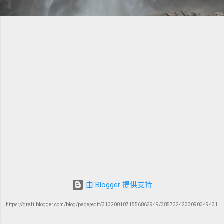
由 Blogger 提供支持
https://draft.blogger.com/blog/page/edit/3132001071556863949/3857324233090349431