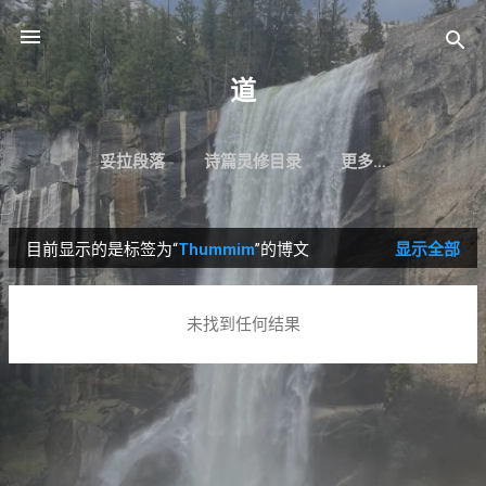
跳至主要内容
道
妥拉段落
诗篇灵修目录
更多…
目前显示的是标签为“
Thummim
”的博文
显示全部
博
文
未找到任何结果