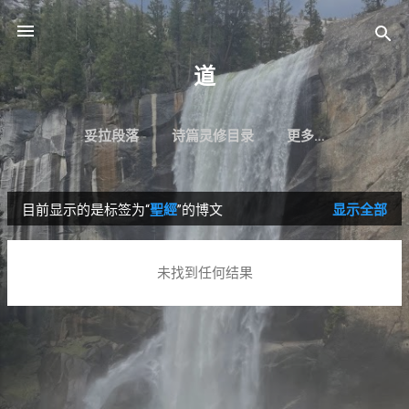
跳至主要内容
道
妥拉段落
诗篇灵修目录
更多…
目前显示的是标签为“
聖經
”的博文
显示全部
博
文
未找到任何结果