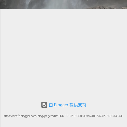
由 Blogger 提供支持
https://draft.blogger.com/blog/page/edit/3132001071556863949/3857324233090349431