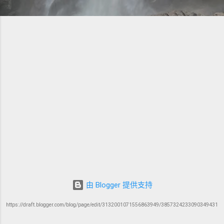
由 Blogger 提供支持
https://draft.blogger.com/blog/page/edit/3132001071556863949/3857324233090349431