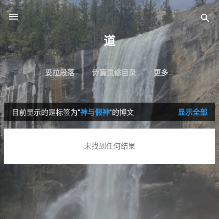
跳至主要内容
道
妥拉段落
诗篇灵修目录
更多…
目前显示的是标签为“
神与假神
”的博文
显示全部
博
文
未找到任何结果