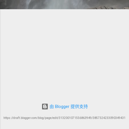
由 Blogger 提供支持
https://draft.blogger.com/blog/page/edit/3132001071556863949/3857324233090349431