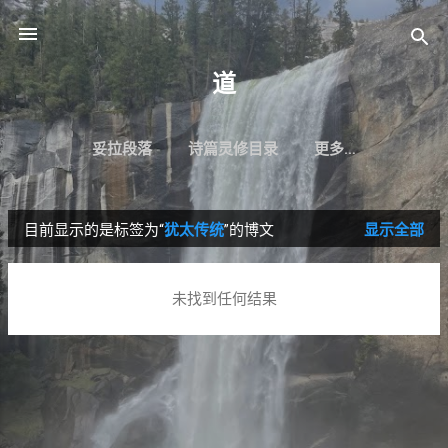
跳至主要内容
道
妥拉段落
诗篇灵修目录
更多…
目前显示的是标签为“
犹太传统
”的博文
显示全部
博
文
未找到任何结果