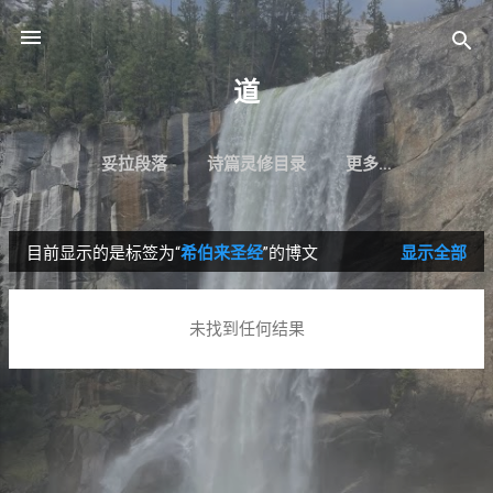
跳至主要内容
道
妥拉段落
诗篇灵修目录
更多…
目前显示的是标签为“
希伯来圣经
”的博文
显示全部
博
文
未找到任何结果