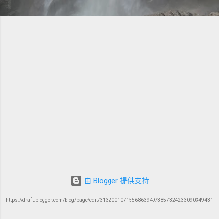
由 Blogger 提供支持
https://draft.blogger.com/blog/page/edit/3132001071556863949/3857324233090349431