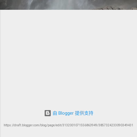
由 Blogger 提供支持
https://draft.blogger.com/blog/page/edit/3132001071556863949/3857324233090349431