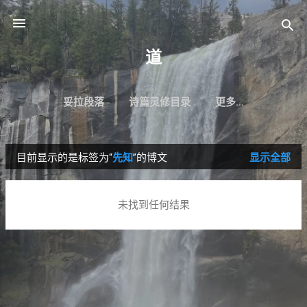
跳至主要内容
道
妥拉段落
诗篇灵修目录
更多…
目前显示的是标签为“
先知
”的博文
显示全部
博
文
未找到任何结果