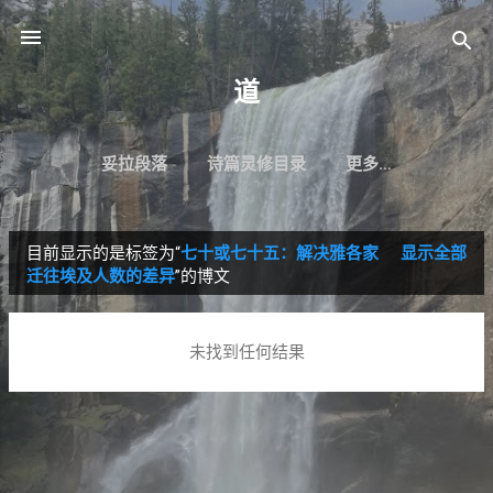
跳至主要内容
道
妥拉段落
诗篇灵修目录
更多…
目前显示的是标签为“
七十或七十五：解决雅各家
显示全部
博
迁往埃及人数的差异
”的博文
文
未找到任何结果