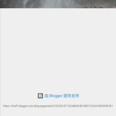
由 Blogger 提供支持
https://draft.blogger.com/blog/page/edit/3132001071556863949/3857324233090349431