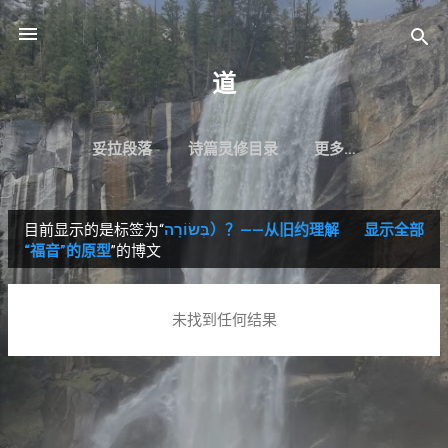
跳至主要内容
道
妥拉段落
诗篇灵修目录
更多…
目前显示的是标签为“
בְּשׂוֹרָה）？——从旧约理解
显示全部
博
“福音”的原型
”的博文
文
未找到任何结果