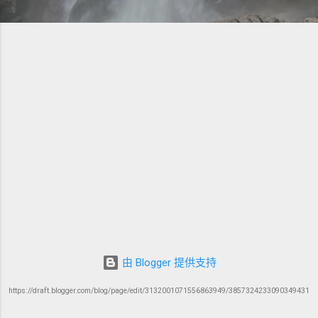
由 Blogger 提供支持
https://draft.blogger.com/blog/page/edit/3132001071556863949/3857324233090349431