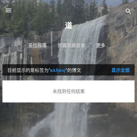
跳至主要内容
道
妥拉段落
诗篇灵修目录
更多…
目前显示的是标签为“
κλῆσις
”的博文
显示全部
博
文
未找到任何结果