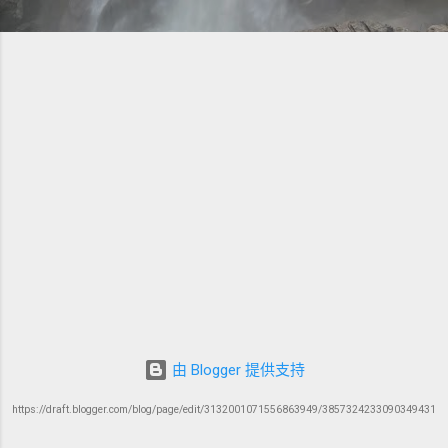
由 Blogger 提供支持
https://draft.blogger.com/blog/page/edit/3132001071556863949/3857324233090349431